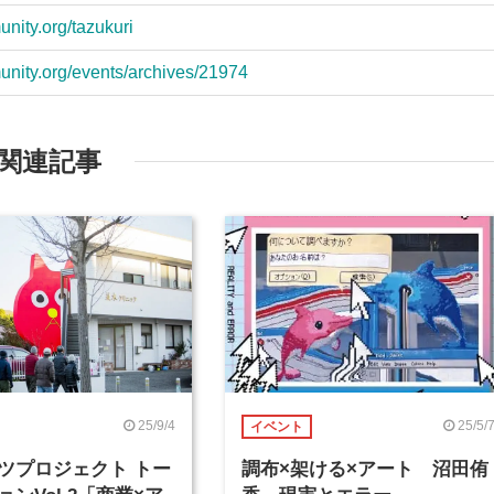
nity.org/tazukuri
unity.org/events/archives/21974
関連記事
25/9/4
25/5/
イベント
ツプロジェクト トー
調布×架ける×アート 沼田侑