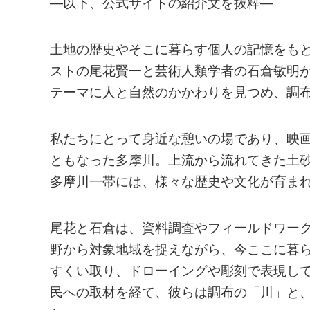
—以下、公式サイトの紹介文を抜粋—
土地の歴史やそこに暮らす個人の記憶をも
ストの尾花賢一と芸術人類学者の石倉敏明
テーマに人と自然のかかわりを見つめ、調
私たちにとって身近な憩いの場であり、映
ともなった多摩川。上流から流れてきた土
多摩川一帯には、様々な歴史や文化が育ま
尾花と石倉は、資料調査やフィールドワー
野から対象地域を捉えながら、今ここに暮
すくい取り、ドローイングや彫刻で表現し
民への取材を経て、彼らは調布の「川」と