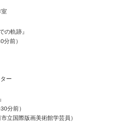
作室
での軌跡』
30分前）
アター
』
場30分前）
田市立国際版画美術館学芸員）