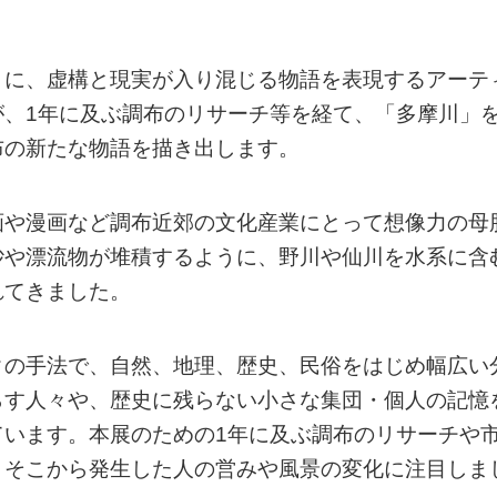
とに、虚構と現実が入り混じる物語を表現するアーテ
が、1年に及ぶ調布のリサーチ等を経て、「多摩川」
布の新たな物語を描き出します。
画や漫画など調布近郊の文化産業にとって想像力の母
砂や漂流物が堆積するように、野川や仙川を水系に含
れてきました。
クの手法で、自然、地理、歴史、民俗をはじめ幅広い
らす人々や、歴史に残らない小さな集団・個人の記憶
ています。本展のための1年に及ぶ調布のリサーチや
、そこから発生した人の営みや風景の変化に注目しま