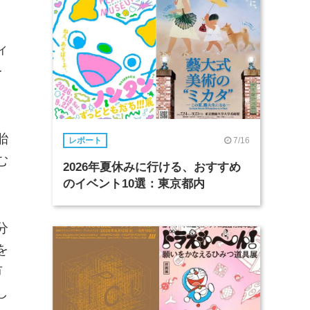
ィ
を
胎
7/16
レポート
む
2026年夏休みに行ける、おすすめ
のイベント10選：東京都内
分
を
市
し