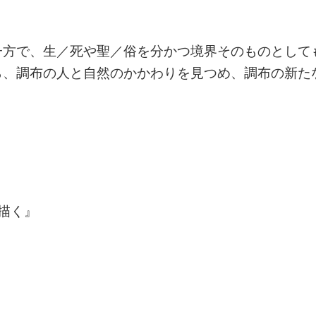
一方で、生／死や聖／俗を分かつ境界そのものとして
ら、調布の人と自然のかかわりを見つめ、調布の新た
描く』