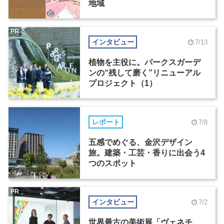
地域
PR
インタビュー
7/13
植物を主役に。パークスガーデ
ンの“残して磨く”リニューアル
プロジェクト（1）
レポート
7/8
五感でめぐる、金沢デザイン
旅。建築・工芸・香りに出会う4
つのスポット
PR
インタビュー
7/2
世界最古の美術展「ヴェネチ