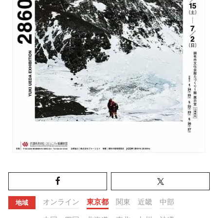
オンライン
東京都
関東
近畿
中部
地域