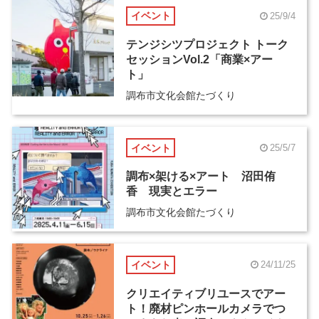
イベント
25/9/4
テンジシツプロジェクト トーク
セッションVol.2「商業×アー
ト」
調布市文化会館たづくり
イベント
25/5/7
調布×架ける×アート 沼田侑
香 現実とエラー
調布市文化会館たづくり
イベント
24/11/25
クリエイティブリユースでアー
ト！廃材ピンホールカメラでつ