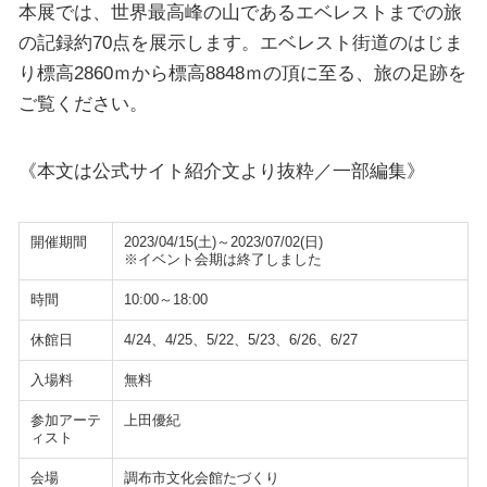
本展では、世界最高峰の山であるエベレストまでの旅
の記録約70点を展示します。エベレスト街道のはじま
り標高2860ｍから標高8848ｍの頂に至る、旅の足跡を
ご覧ください。
《本文は公式サイト紹介文より抜粋／一部編集》
開催期間
2023/04/15(土)～2023/07/02(日)
※イベント会期は終了しました
時間
10:00～18:00
休館日
4/24、4/25、5/22、5/23、6/26、6/27
入場料
無料
参加アーテ
上田優紀
ィスト
会場
調布市文化会館たづくり