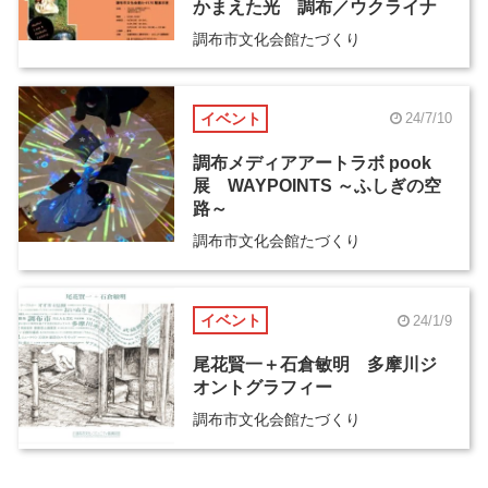
かまえた光 調布／ウクライナ
調布市文化会館たづくり
イベント
24/7/10
調布メディアアートラボ pook
展 WAYPOINTS ～ふしぎの空
路～
調布市文化会館たづくり
イベント
24/1/9
尾花賢一＋石倉敏明 多摩川ジ
オントグラフィー
調布市文化会館たづくり