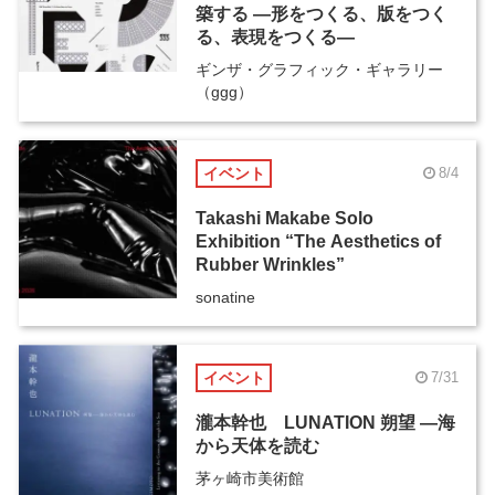
築する ―形をつくる、版をつく
る、表現をつくる―
ギンザ・グラフィック・ギャラリー
（ggg）
イベント
8/4
Takashi Makabe Solo
Exhibition “The Aesthetics of
Rubber Wrinkles”
sonatine
イベント
7/31
瀧本幹也 LUNATION 朔望 ―海
から天体を読む
茅ヶ崎市美術館