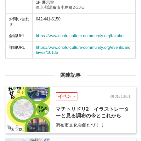
1F 展示室
東京都調布市小島町2-33-1
お問い合わ
042-441-6150
せ
会場URL
https://www.chofu-culture-community.org/tazukuri
詳細URL
https://www.chofu-culture-community.org/events/arc
hives/16136
関連記事
イベント
25/10/31
マチトリドリ2 イラストレータ
ーと見る調布の今とこれから
調布市文化会館たづくり