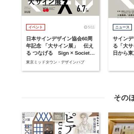
5/11
イベント
ニュース
日本サインデザイン協会60周
サインデ
年記念 「大サイン展」 伝え
る「大サ
る つなげる Sign × Society
日から東
× Story
催
東京ミッドタウン・デザインハブ
その