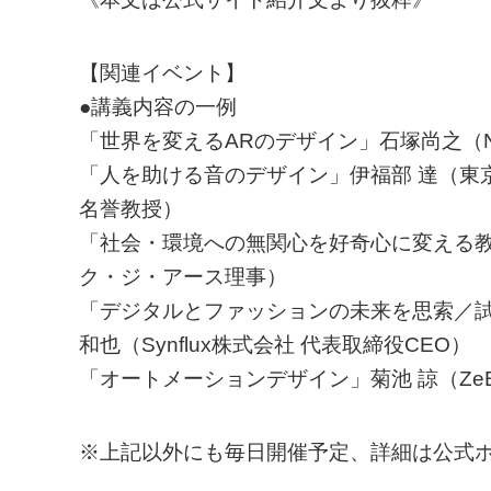
【関連イベント】
●講義内容の一例
「世界を変えるARのデザイン」石塚尚之（Niantic 
「人を助ける音のデザイン」伊福部 達（東
名誉教授）
「社会・環境への無関心を好奇心に変える教
ク・ジ・アース理事）
「デジタルとファッションの未来を思索／
和也（Synflux株式会社 代表取締役CEO）
「オートメーションデザイン」菊池 諒（ZeBrand Inc.
※上記以外にも毎日開催予定、詳細は公式