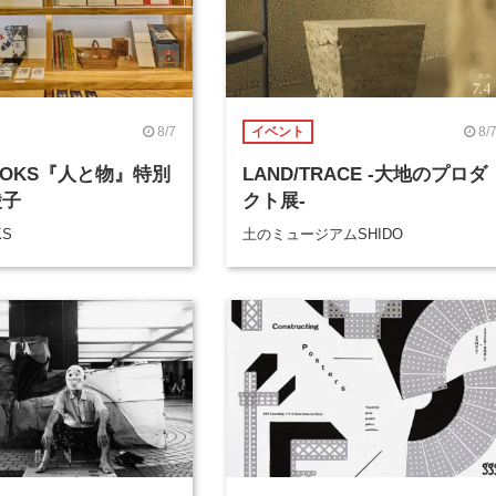
8/7
8/
イベント
BOOKS『人と物』特別
LAND/TRACE -大地のプロダ
綾子
クト展-
KS
土のミュージアムSHIDO