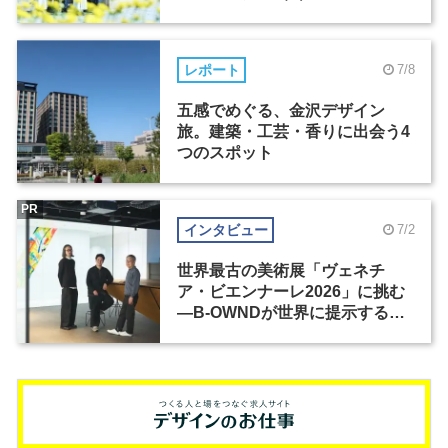
レポート
7/8
五感でめぐる、金沢デザイン
旅。建築・工芸・香りに出会う4
つのスポット
PR
インタビュー
7/2
世界最古の美術展「ヴェネチ
ア・ビエンナーレ2026」に挑む
―B-OWNDが世界に提示する美
の基準とは？（前編）