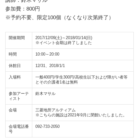
参加費：800円
※予約不要、限定100個（なくなり次第終了）
開催期間
2017/12/09(土)～2018/01/14(日)
※イベント会期は終了しました
時間
10:00～20:00
休館日
12/31、2018/1/1
入場料
一般400円/学生300円/高校生以下および障がい者等
とその介護者1名は無料
参加アーテ
鈴木マサル
ィスト
会場
三菱地所アルティアム
※こちらの施設は2021年9月に閉館いたしました。
会場電話番
092-733-2050
号