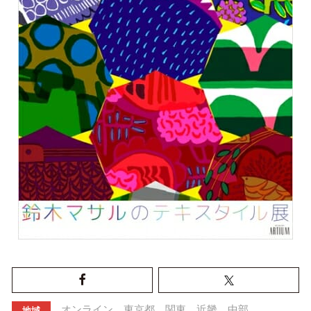
オンライン
東京都
関東
近畿
中部
地域