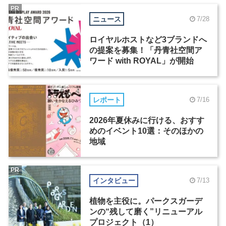
PR
ニュース
7/28
ロイヤルホストなど3ブランドへ
の提案を募集！「丹青社空間ア
ワード with ROYAL」が開始
レポート
7/16
2026年夏休みに行ける、おすす
めのイベント10選：そのほかの
地域
PR
インタビュー
7/13
植物を主役に。パークスガーデ
ンの“残して磨く”リニューアル
プロジェクト（1）