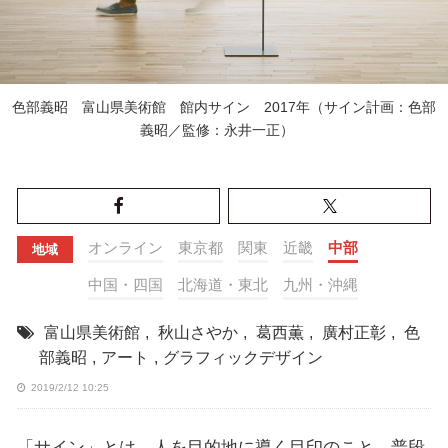
色部義昭 富山県美術館 館内サイン 2017年（サイン計画：色部
義昭／監修：永井一正）
オンライン
東京都
関東
近畿
中部
地域
中国・四国
北海道・東北
九州・沖縄
富山県美術館
,
秋山さやか
,
葛西薫
,
廣村正彰
,
色
部義昭
,
アート
,
グラフィックデザイン
2019/2/12 10:25
「サイン」とは、人を目的地に導く目印のこと。普段