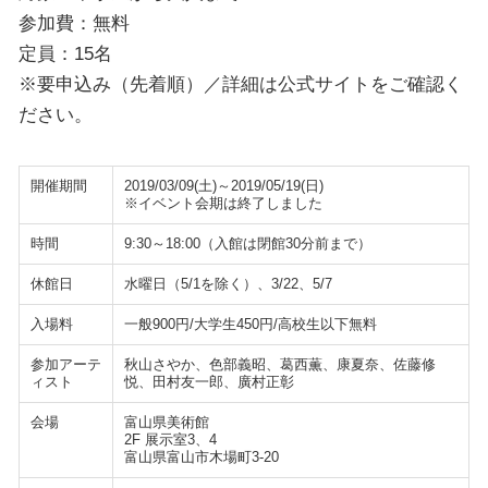
参加費：無料
定員：15名
※要申込み（先着順）／詳細は公式サイトをご確認く
ださい。
開催期間
2019/03/09(土)～2019/05/19(日)
※イベント会期は終了しました
時間
9:30～18:00（入館は閉館30分前まで）
休館日
水曜日（5/1を除く）、3/22、5/7
入場料
一般900円/大学生450円/高校生以下無料
参加アーテ
秋山さやか、色部義昭、葛西薫、康夏奈、佐藤修
ィスト
悦、田村友一郎、廣村正彰
会場
富山県美術館
2F 展示室3、4
富山県富山市木場町3-20