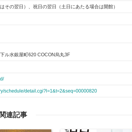
はその翌日）、祝日の翌日（土日にあたる場合は開館）
水銀屋町620 COCON烏丸3F
d/
lery/schedule/detail.cgi?l=1&t=2&seq=00000820
関連記事