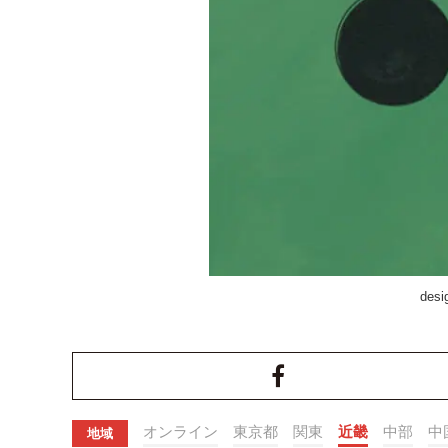
desi
オンライン
東京都
関東
近畿
中部
中
地域