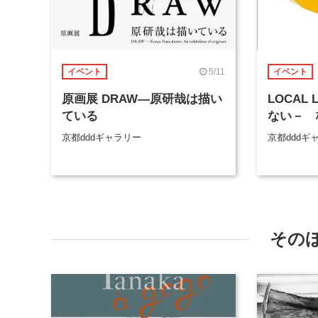
5/11
イベント
イベント
原画展 DRAW―原研哉は描い
LOCAL
ている
ない－ 
京都dddギャラリー
京都dddギ
その