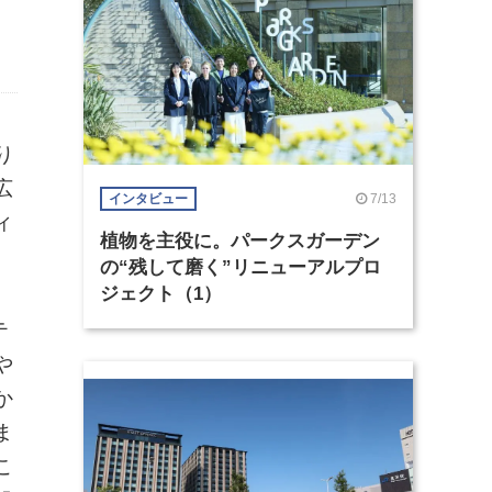
り
広
7/13
インタビュー
ィ
植物を主役に。パークスガーデン
の“残して磨く”リニューアルプロ
ジェクト（1）
テ
や
か
ま
こ