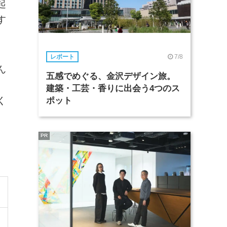
起
す
7/8
レポート
ん
五感でめぐる、金沢デザイン旅。
建築・工芸・香りに出会う4つのス
く
ポット
PR