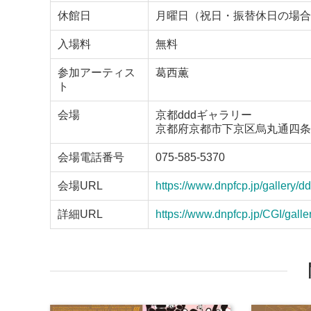
休館日
月曜日（祝日・振替休日の場合
入場料
無料
参加アーティス
葛西薫
ト
会場
京都dddギャラリー
京都府京都市下京区烏丸通四条下ル
会場電話番号
075-585-5370
会場URL
https://www.dnpfcp.jp/gallery/dd
詳細URL
https://www.dnpfcp.jp/CGI/gal