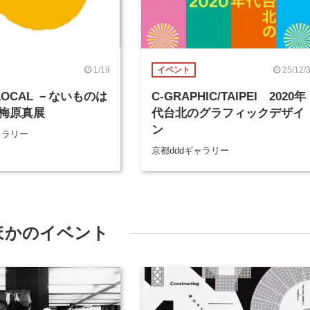
1/19
25/12/
イベント
 LOCAL －ないものは
C-GRAPHIC/TAIPEI 2020年
梅原真展
代台北のグラフィックデザイ
ン
ャラリー
京都dddギャラリー
ほかのイベント