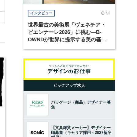
7/2
インタビュー
世界最古の美術展「ヴェネチア・
ビエンナーレ2026」に挑む―B-
OWNDが世界に提示する美の基準
とは？（前編）
ピックアップ求人
パッケージ（商品）デザイナー募
集
5
【文具雑貨メーカー】デザイナー
職募集（キャリア採用・2027新卒