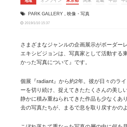
オンライン
東京都
関東
近畿
中部
中
地域
PARK GALLERY
,
映像・写真
2019/1/10 15:37
さまざまなジャンルの企画展示がボーダーレスに
エキシビジョンは、写真家として活動する東
かった写真について』です。
個展『radiant』から約2年。彼が日々
ーを切り続け、捉えてきたたくさんの美し
静かに積み重ねられてきた作品も少なくあ
去の写真たちが、まるで息を取り戻すかの
こぼれ落ちて重なった写真の層の中に何を