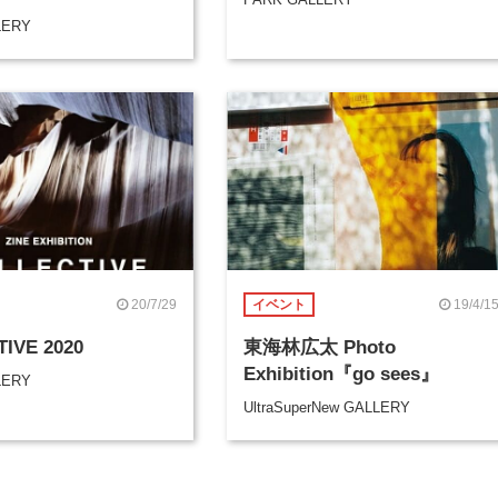
LERY
20/7/29
19/4/1
イベント
IVE 2020
東海林広太 Photo
Exhibition『go sees』
LERY
UltraSuperNew GALLERY