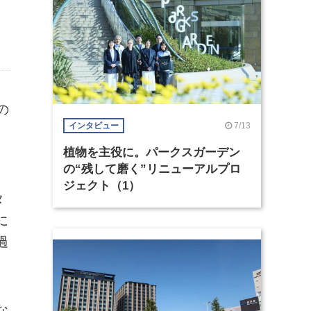
の
7/13
インタビュー
植物を主役に。パークスガーデン
の“残して磨く”リニューアルプロ
ジェクト（1）
タ
に
過
な