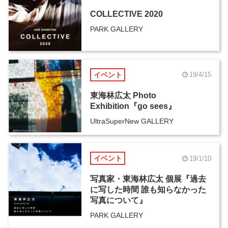
COLLECTIVE 2020
PARK GALLERY
イベント
19/4/15
東海林広太 Photo
Exhibition『go sees』
UltraSuperNew GALLERY
イベント
19/1/10
写真家・東海林広太 個展『過去
に写した時間 誰も知らなかった
写真について』
PARK GALLERY