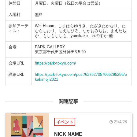
休館日
月曜日、火曜日（祝日の場合は営業）
入場料
無料
参加アーテ
Wei Hsuan、しまはらゆうき、たざきたかなり、た
ィスト
むらしおり、ちえちひろ、なかおみちお、まえだち
か、もしもししも、yomikake、れのすか 他
会場
PARK GALLERY
東京都千代田区外神田3-5-20
会場URL
https://park-tokyo.com/
詳細URL
https://park-tokyo.com/post/637527057066295296/e
kakimoji2021
関連記事
イベント
21/4/28
NICK NAME