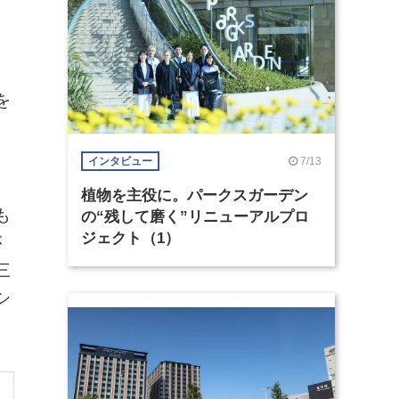
を
7/13
インタビュー
植物を主役に。パークスガーデン
も
の“残して磨く”リニューアルプロ
ジェクト（1）
が
三
シ