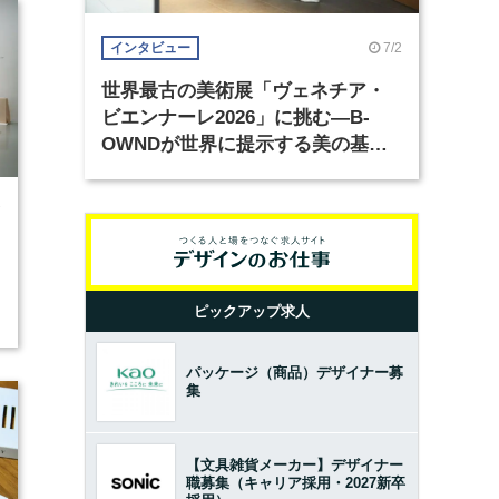
7/2
インタビュー
世界最古の美術展「ヴェネチア・
ビエンナーレ2026」に挑む―B-
OWNDが世界に提示する美の基準
とは？（前編）
7
ピックアップ求人
パッケージ（商品）デザイナー募
集
【文具雑貨メーカー】デザイナー
職募集（キャリア採用・2027新卒