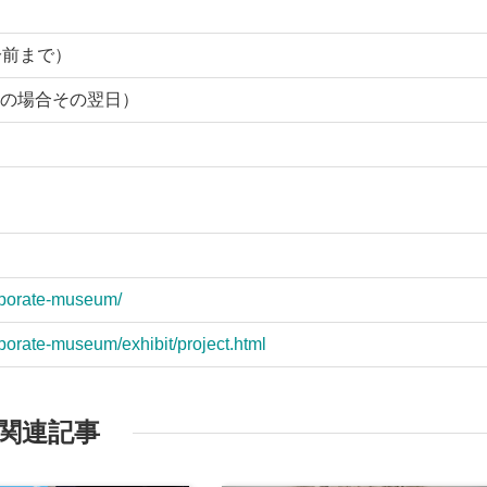
0分前まで）
の場合その翌日）
rporate-museum/
porate-museum/exhibit/project.html
関連記事