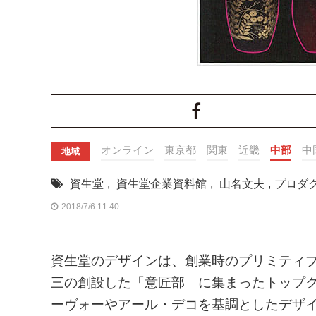
オンライン
東京都
関東
近畿
中部
中
地域
資生堂
,
資生堂企業資料館
,
山名文夫
,
プロダ
2018/7/6 11:40
資生堂のデザインは、創業時のプリミティ
三の創設した「意匠部」に集まったトップ
ーヴォーやアール・デコを基調としたデザ