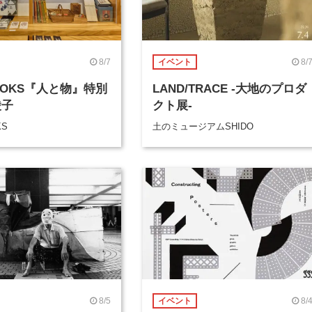
8/7
8/
イベント
BOOKS『人と物』特別
LAND/TRACE -大地のプロダ
綾子
クト展-
KS
土のミュージアムSHIDO
8/5
8/
イベント