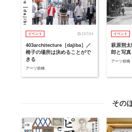
23/7/24
イベント
イベント
403architecture［dajiba］／
萩原朔太
椅子の場所は決めることがで
郎と写真
きる
アーツ前橋
アーツ前橋
その