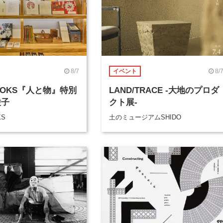
8/7
8/
イベント
BOOKS『人と物』特別
LAND/TRACE -大地のプロダ
綾子
クト展-
KS
土のミュージアムSHIDO