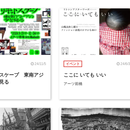
24/11/5
24/6/
イベント
スケープ 東南アジ
ここに いても いい
見る
アーツ前橋