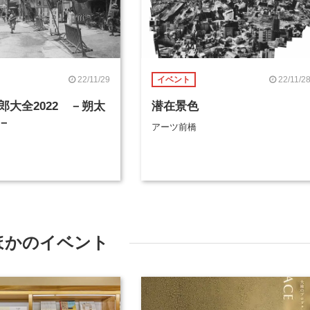
22/11/29
22/11/2
イベント
郎大全2022 －朔太
潜在景色
－
アーツ前橋
ほかのイベント