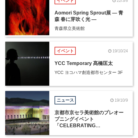
イベント
22/3/8
Aomori Spring Sprout展 ― 青
森 春に芽吹く光 ―
青森県立美術館
イベント
19/10/24
YCC Temporary 髙橋匡太
YCC ヨコハマ創造都市センター 3F
ニュース
19/10/9
京都市京セラ美術館のプレオー
プニングイベント
「CELEBRATING
COLORS！」が12月より開催