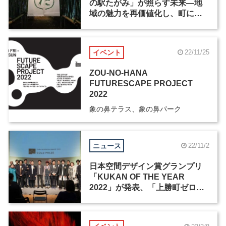
の駅たがみ」が照らす未来―地
域の魅力を再価値化し、町に賑
わいを生む
イベント
22/11/25
ZOU-NO-HANA
FUTURESCAPE PROJECT
2022
象の鼻テラス、象の鼻パーク
ニュース
22/11/2
日本空間デザイン賞グランプリ
「KUKAN OF THE YEAR
2022」が発表、「上勝町ゼロ・
ウェイストセンター」 など3作品
が選出