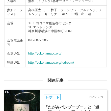
入場料
無料（ドリンク1杯オーダー・ノーチャージ）
参加アーテ
高橋匡太、川口怜子、フランソワ・アルデンテ、チ
ィスト
ャンジャ・セモリナ、LaLa-山中透、出口雨
会場
YCC ヨコハマ創造都市センター
1F エントランス
神奈川県横浜市中区本町6-50-1
会場電話番
045-307-5305
号
会場URL
http://yokohamacc.org/
詳細URL
http://yokohamacc.org/redroom/
関連記事
PR
レポート
25/9/29
「たがみバンブーブー」と「道