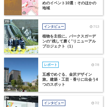
めのイベント10選：そのほかの
地域
PR
インタビュー
7/13
植物を主役に。パークスガーデ
ンの“残して磨く”リニューアル
プロジェクト（1）
レポート
7/8
五感でめぐる、金沢デザイン
旅。建築・工芸・香りに出会う4
つのスポット
PR
インタビュー
7/2