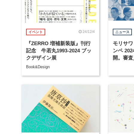
24/12/4
イベント
ニュース
『ZERRO 増補新装版』刊行
モリサワ
記念 牛若丸1993-2024 ブッ
ンペ 20
クデザイン展
開。審査
修ほか
Book&Design