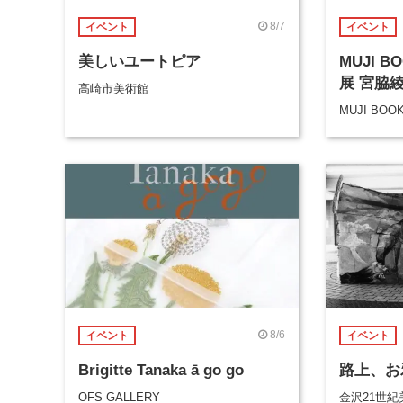
8/7
イベント
イベント
美しいユートピア
MUJI 
展 宮脇
高崎市美術館
MUJI BOO
8/6
イベント
イベント
Brigitte Tanaka ā go go
路上、お
OFS GALLERY
金沢21世紀