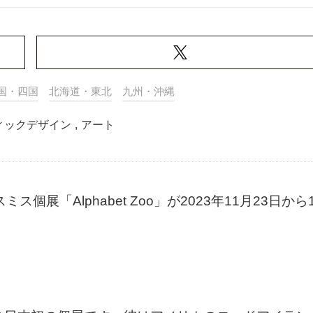
国・四国
北海道・東北
九州・沖縄
ィックデザイン
,
アート
ス個展「Alphabet Zoo」が2023年11月23日から