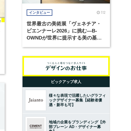
7/2
インタビュー
世界最古の美術展「ヴェネチア・
ビエンナーレ2026」に挑む―B-
4
OWNDが世界に提示する美の基準
とは？（前編）
ピックアップ求人
様々な表現で活躍したいグラフィ
ックデザイナー募集【経験者優
遇・新卒も可】
地域の企業をブランディング【外
部ブレーン AD・デザイナー募