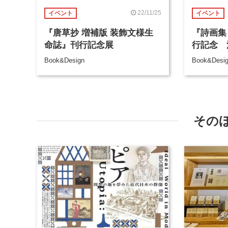
22/11/25
イベント
イベント
『唐草抄 増補版 装飾文様生
『詩画集
命誌』刊行記念展
行記念 
Book&Design
Book&Desi
その