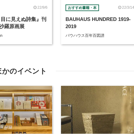
22/9/6
22/3/1
おすすめ書籍・本
 目に見えぬ詩集』刊
BAUHAUS HUNDRED 1919-
沙羅原画展
2019
gn
バウハウス百年百図譜
ほかのイベント