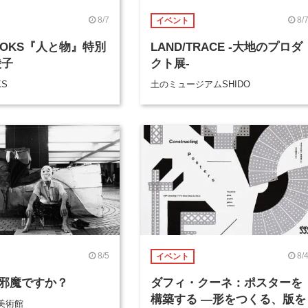
8/7
8/
イベント
BOOKS『人と物』特別
LAND/TRACE -大地のプロダ
綾子
クト展-
KS
土のミュージアムSHIDO
8/5
8/
イベント
邪魔ですか？
ダフィ・クーネ：ポスターを
構築する ―形をつくる、版を
美術館