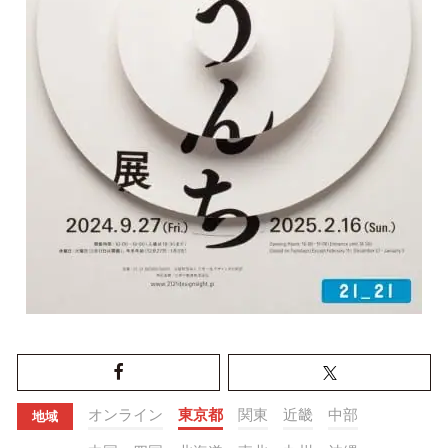
オンライン
東京都
関東
近畿
中部
地域