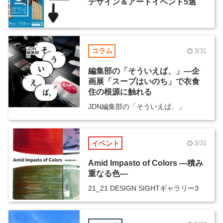
デザイン＆アートイベント5選
コラム
3/31
編集部の「そういえば、」―企
画展「スープはいのち」で衣食
住の根源に触れる
JDN編集部の「そういえば、」
イベント
3/31
Amid Impasto of Colors ―積み
重なる色―
21_21 DESIGN SIGHTギャラリー3