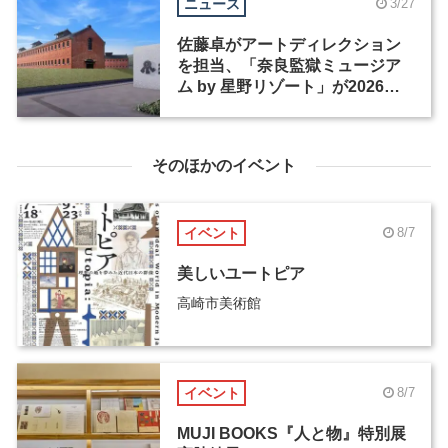
ニュース
3/27
佐藤卓がアートディレクション
を担当、「奈良監獄ミュージア
ム by 星野リゾート」が2026年4
月27日にオープン
そのほかのイベント
イベント
8/7
美しいユートピア
高崎市美術館
イベント
8/7
MUJI BOOKS『人と物』特別展