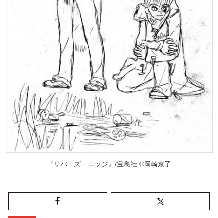
『リバーズ・エッジ』/宝島社 ©岡崎京子