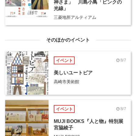
神さま」 川島小鳥「ピンクの
光線」
三菱地所アルティアム
そのほかのイベント
イベント
8/7
美しいユートピア
高崎市美術館
イベント
8/7
MUJI BOOKS『人と物』特別展
宮脇綾子