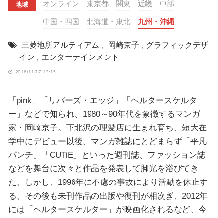
オンライン
東京都
関東
近畿
中部
地域
中国・四国
北海道・東北
九州・沖縄
三菱地所アルティアム
,
岡崎京子
,
グラフィックデザ
イン
,
エンターテインメント
2016/11/17 13:15
「pink」「リバーズ・エッジ」「ヘルタースケルタ
ー」などで知られ、1980～90年代を象徴するマンガ
家・岡崎京子。下北沢の理髪店に生まれ育ち、短大在
学中にデビュー以後、マンガ雑誌にとどまらず「平凡
パンチ」「CUTiE」といった週刊誌、ファッション誌
などを舞台に次々と作品を発表して脚光を浴びてき
た。しかし、1996年に不慮の事故により活動を休止す
る。その後も未刊作品の出版や復刊が相次ぎ、2012年
には「ヘルタースケルター」が映画化されるなど、今