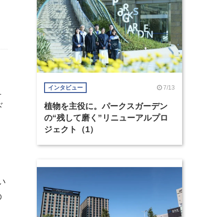
7/13
インタビュー
ュ
ド
植物を主役に。パークスガーデン
の“残して磨く”リニューアルプロ
ジェクト（1）
と
い
の