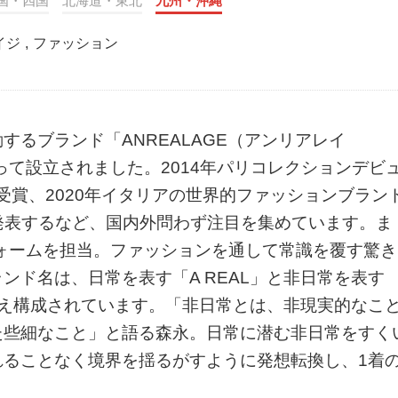
国・四国
北海道・東北
九州・沖縄
イジ
,
ファッション
るブランド「ANREALAGE（アンリアレイ
って設立されました。2014年パリコレクションデビ
賞受賞、2020年イタリアの世界的ファッションブラン
て発表するなど、国内外問わず注目を集めています。ま
フォームを担当。ファッションを通して常識を覆す驚き
ンド名は、日常を表す「A REAL」と非日常を表す
を加え構成されています。「非日常とは、非現実的なこ
た些細なこと」と語る森永。日常に潜む非日常をすく
れることなく境界を揺るがすように発想転換し、1着