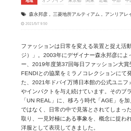
オンライン
東京都
関東
近畿
中部
中
地域
森永邦彦
,
三菱地所アルティアム
,
アンリアレ
2021/5/7 9:50
ファッションは日常を変える装置と捉え活動す
ジ）」。2003年にデザイナー森永邦彦によ
ー、2019年度第37回毎日ファッション大
FENDIとの協業をミラノコレクションに
た、2021年ドバイ万博日本館の公式ユニ
やインパクトを与え続けています。そのブラ
「UN REAL」に、移ろう時代「AGE」
ではなく、日常の中で見落とされてしまっ
取り、一見対極にある事象を、概念に捉わ
洋服として表現してきました。