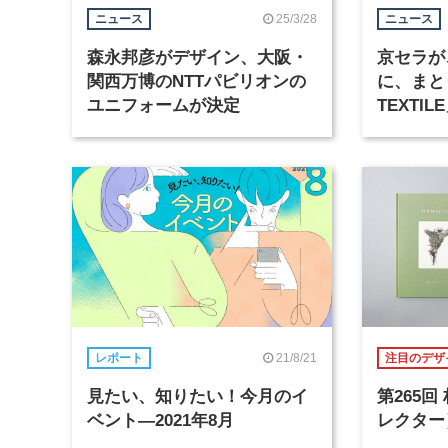
25/3/28
ニュース
ニュース
森永邦彦がデザイン、大阪・
京セラが
関西万博のNTTパビリオンの
に、まとう
ユニフォームが決定
TEXTI
始。アン
ンが参加
21/8/21
レポート
注目のデザ
見たい、知りたい！今月のイ
第265
ベント―2021年8月
レクター