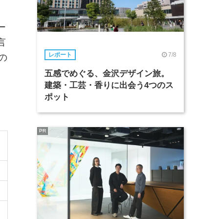
ー
言
7/8
レポート
の
五感でめぐる、金沢デザイン旅。
建築・工芸・香りに出会う4つのス
ポット
PR