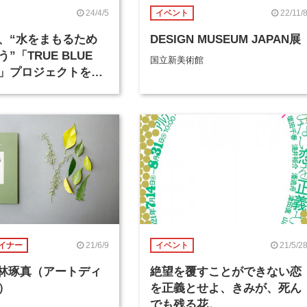
24/4/5
22/11/
イベント
、“水をまもるため
DESIGN MUSEUM JAPAN展
”「TRUE BLUE
国立新美術館
LE」プロジェクトを開
リアレイジやバンタ
21/6/9
21/5/2
イナー
イベント
回 林琢真（アートディ
絶望を覆すことができない恋
）
を正義とせよ、きみが、死ん
でも残る花。