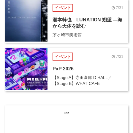
イベント
7/31
瀧本幹也 LUNATION 朔望 ―海
から天体を読む
茅ヶ崎市美術館
イベント
7/31
PxP 2026
【Stage A】寺田倉庫 D HALL／
【Stage B】WHAT CAFE
PR