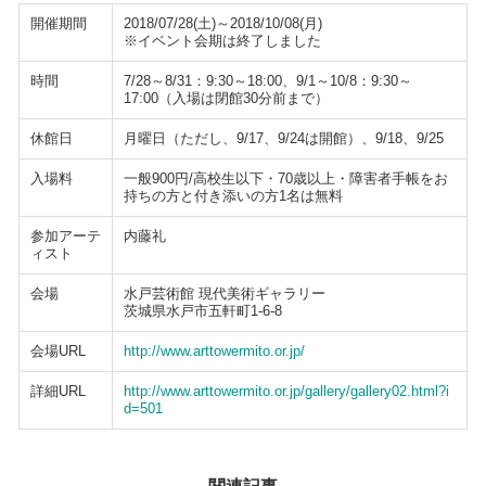
開催期間
2018/07/28(土)～2018/10/08(月)
※イベント会期は終了しました
時間
7/28～8/31：9:30～18:00、9/1～10/8：9:30～
17:00（入場は閉館30分前まで）
休館日
月曜日（ただし、9/17、9/24は開館）、9/18、9/25
入場料
一般900円/高校生以下・70歳以上・障害者手帳をお
持ちの方と付き添いの方1名は無料
参加アーテ
内藤礼
ィスト
会場
水戸芸術館 現代美術ギャラリー
茨城県水戸市五軒町1-6-8
会場URL
http://www.arttowermito.or.jp/
詳細URL
http://www.arttowermito.or.jp/gallery/gallery02.html?i
d=501