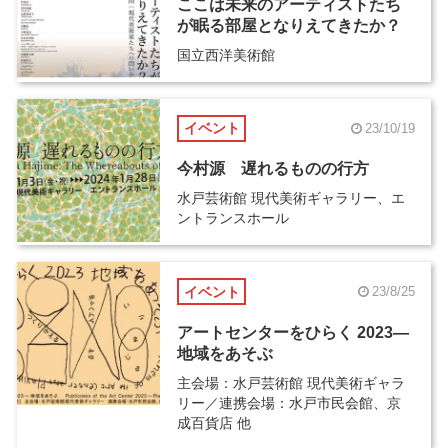
ここは未来のアーティストたち
が眠る部屋となりえてきたか？
国立西洋美術館
イベント
23/10/19
今村源 遅れるものの行方
水戸芸術館 現代美術ギャラリー、エ
ントランスホール
イベント
23/8/25
アートセンターをひらく 2023―
地域をあそぶ
主会場：水戸芸術館 現代美術ギャラ
リー／連携会場：水戸市民会館、京
成百貨店 他