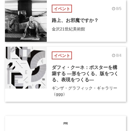
イベント
8/5
路上、お邪魔ですか？
金沢21世紀美術館
イベント
8/4
ダフィ・クーネ：ポスターを構
築する ―形をつくる、版をつく
る、表現をつくる―
ギンザ・グラフィック・ギャラリー
（ggg）
PR