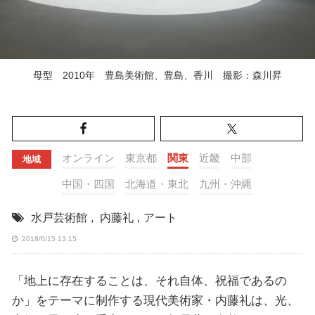
母型 2010年 豊島美術館、豊島、香川 撮影：森川昇
オンライン
東京都
関東
近畿
中部
地域
中国・四国
北海道・東北
九州・沖縄
水戸芸術館
,
内藤礼
,
アート
2018/6/15 13:15
「地上に存在することは、それ自体、祝福であるの
か」をテーマに制作する現代美術家・内藤礼は、光、