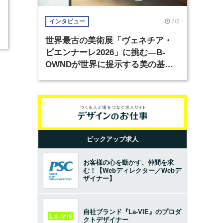
7/2
インタビュー
世界最古の美術展「ヴェネチア・
ビエンナーレ2026」に挑む―B-
OWNDが世界に提示する美の基準
とは？（前編）
ピックアップ求人
お客様の心を動かす、仲間を求
む！【Webディレクター／Webデ
ザイナー】
自社ブランド『La-VIE』のプロダ
クトデザイナー