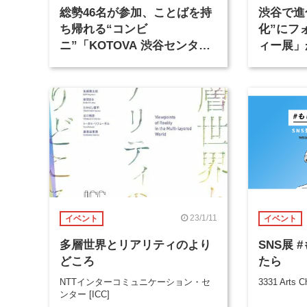
総勢46名が参加、ことばを持
渋谷で進
ち帰れる“コンビ
化”にフ
ニ”「KOTOVA 渋谷センター
ィー展」
街展」が開催
23/1/11
イベント
イベント
多層世界とリアリティのより
SNS展 
どころ
たら
NTTインターコミュニケーション・セ
3331 Arts C
ンター [ICC]