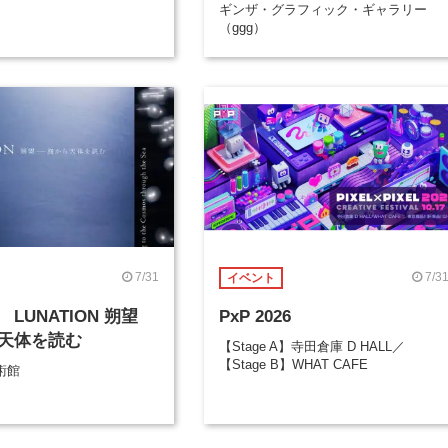
ギンザ・グラフィック・ギャラリー
（ggg）
7/31
7/3
イベント
LUNATION 朔望
PxP 2026
天体を読む
【Stage A】寺田倉庫 D HALL／
【Stage B】WHAT CAFE
術館