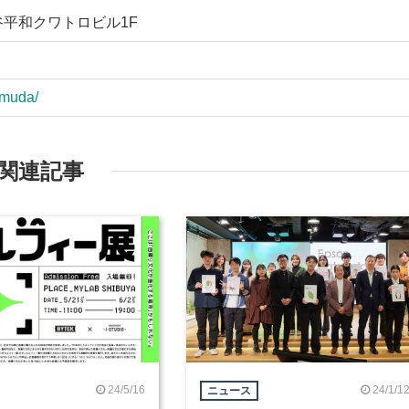
谷平和クワトロビル1F
/muda/
関連記事
24/5/16
24/1/1
ニュース