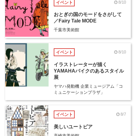
イベント
8/10
おとぎの国のモードをさがして
／Fairy Tale MODE
千葉市美術館
イベント
8/10
イラストレーターが描く
YAMAHAバイクのあるスタイル
展
ヤマハ発動機 企業ミュージアム「コ
ミュニケーションプラザ」
イベント
8/7
美しいユートピア
高崎市美術館