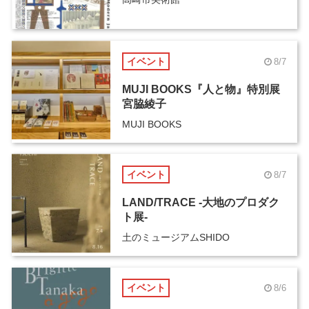
イベント
8/7
MUJI BOOKS『人と物』特別展
宮脇綾子
MUJI BOOKS
イベント
8/7
LAND/TRACE -大地のプロダク
ト展-
土のミュージアムSHIDO
イベント
8/6