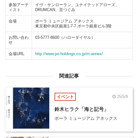
参加アーテ
イヴ・サンローラン、ユナイテッドアローズ、
ィスト
DRUMCAN、亘つぐみ
会場
ポーラ ミュージアム アネックス
東京都中央区銀座1-7-7 ポーラ銀座ビル3階
お問い合わ
03-5777-8600（ハローダイヤル）
せ
会場URL
http://www.po-holdings.co.jp/m-annex/
関連記事
イベント
25/5/9
鈴木ヒラク「海と記号」
ポーラ ミュージアム アネックス