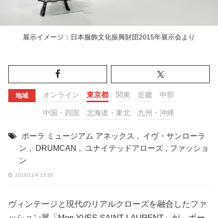
展示イメージ：日本服飾文化振興財団2015年展示会より
オンライン
東京都
関東
近畿
中部
地域
中国・四国
北海道・東北
九州・沖縄
ポーラ ミュージアム アネックス
,
イヴ・サンローラ
ン
,
DRUMCAN
,
ユナイテッドアローズ
,
ファッショ
ン
2016/11/4 13:50
ヴィンテージと現代のリアルクローズを融合したファ
ッション展「Mon YVES SAINT LAURENT」が、ポー