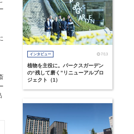
ー
に
7/13
インタビュー
植物を主役に。パークスガーデン
の“残して磨く”リニューアルプロ
斎
ジェクト（1）
ー
品