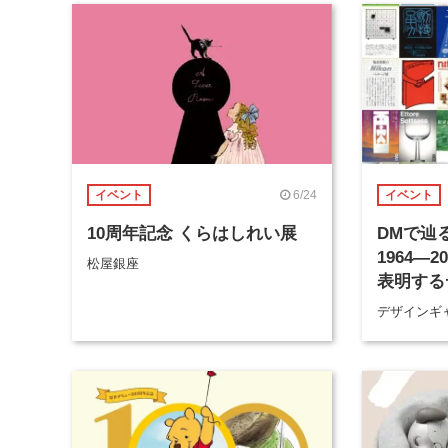
6/24
イベント
イベント
10周年記念 くらはしれい展
DMで辿
1964―
松屋銀座
表明する
ーの活動
デザインギャ