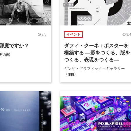
8/5
8/
イベント
邪魔ですか？
ダフィ・クーネ：ポスターを
構築する ―形をつくる、版を
美術館
つくる、表現をつくる―
ギンザ・グラフィック・ギャラリー
（ggg）