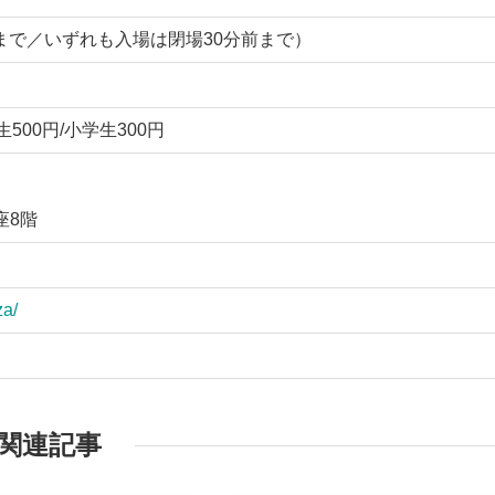
7:00まで／いずれも入場は閉場30分前まで）
生500円/小学生300円
座8階
za/
関連記事