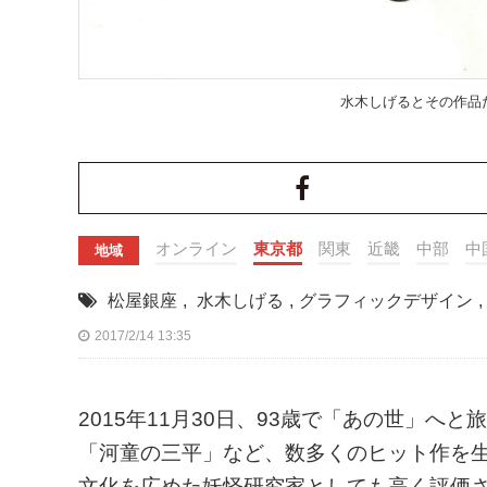
水木しげるとその作品た
オンライン
東京都
関東
近畿
中部
中
地域
松屋銀座
,
水木しげる
,
グラフィックデザイン
,
2017/2/14 13:35
2015年11月30日、93歳で「あの世」
「河童の三平」など、数多くのヒット作を
文化を広めた妖怪研究家としても高く評価