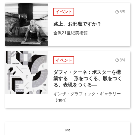
イベント
8/5
路上、お邪魔ですか？
金沢21世紀美術館
イベント
8/4
ダフィ・クーネ：ポスターを構
築する ―形をつくる、版をつく
る、表現をつくる―
ギンザ・グラフィック・ギャラリー
（ggg）
PR