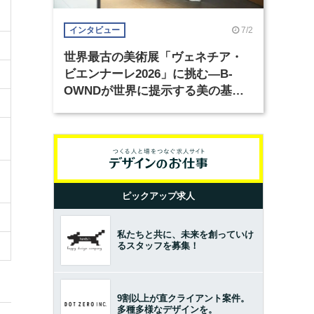
7/2
インタビュー
世界最古の美術展「ヴェネチア・
ビエンナーレ2026」に挑む―B-
OWNDが世界に提示する美の基準
とは？（前編）
ピックアップ求人
私たちと共に、未来を創っていけ
るスタッフを募集！
9割以上が直クライアント案件。
多種多様なデザインを。