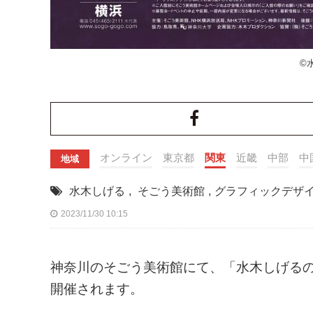
©
オンライン
東京都
関東
近畿
中部
中
地域
水木しげる
,
そごう美術館
,
グラフィックデザ
2023/11/30 10:15
神奈川のそごう美術館にて、「水木しげるの妖怪
開催されます。