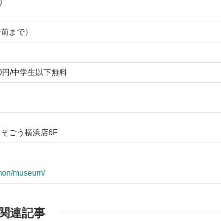
)
0分前まで）
00円/中学生以下無料
 そごう横浜店6F
mmon/museum/
関連記事