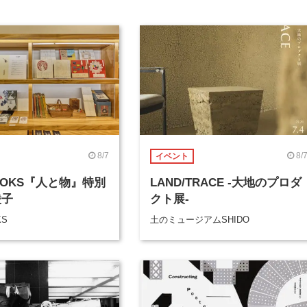
8/7
8/
イベント
BOOKS『人と物』特別
LAND/TRACE -大地のプロダ
綾子
クト展-
KS
土のミュージアムSHIDO