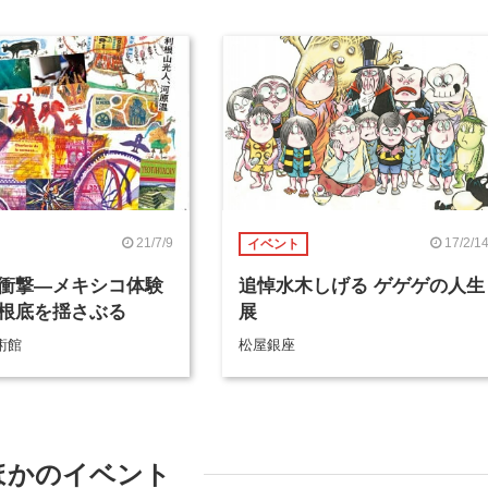
21/7/9
17/2/1
イベント
衝撃―メキシコ体験
追悼水木しげる ゲゲゲの人生
根底を揺さぶる
展
術館
松屋銀座
ほかのイベント