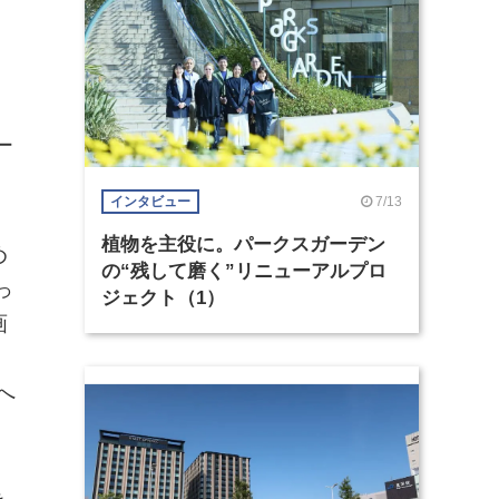
ー
7/13
インタビュー
植物を主役に。パークスガーデン
め
の“残して磨く”リニューアルプロ
っ
ジェクト（1）
画
へ