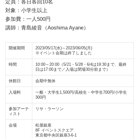
定員：各日各回10名
対象：小学生以上
参加費：一人500円
講師：青島綾音（Aoshima Ayane）
開催期間
2023/05/17(水)～2023/06/05(月)
※イベント会期は終了しました
時間
10:00～20:00（5/21・5/28・6/4は19:30まで、最終
日は17:00まで／入場は閉場30分前まで）
休館日
会期中無休
入場料
一般・大学生1,500円/高校生・中学生700円/小学生
300円
参加アーテ
リサ・ラーソン
ィスト
会場
松屋銀座
8F イベントスクエア
東京都中央区銀座3-6-1