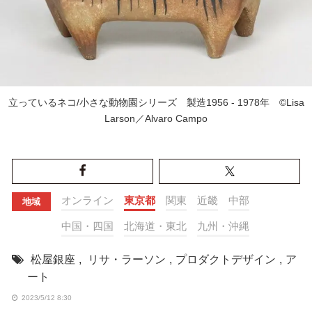
立っているネコ/小さな動物園シリーズ 製造1956 - 1978年 ©Lisa
Larson／Alvaro Campo
オンライン
東京都
関東
近畿
中部
地域
中国・四国
北海道・東北
九州・沖縄
松屋銀座
,
リサ・ラーソン
,
プロダクトデザイン
,
ア
ート
2023/5/12 8:30