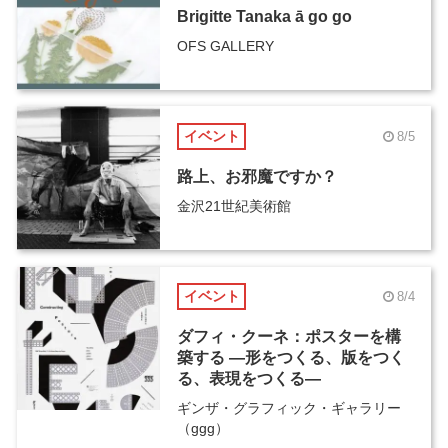
Brigitte Tanaka ā go go
OFS GALLERY
イベント
8/5
路上、お邪魔ですか？
金沢21世紀美術館
イベント
8/4
ダフィ・クーネ：ポスターを構
築する ―形をつくる、版をつく
る、表現をつくる―
ギンザ・グラフィック・ギャラリー
（ggg）