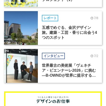
レポート
7/8
五感でめぐる、金沢デザイン
旅。建築・工芸・香りに出会う4
つのスポット
PR
インタビュー
7/2
世界最古の美術展「ヴェネチ
ア・ビエンナーレ2026」に挑む
―B-OWNDが世界に提示する美
の基準とは？（前編）