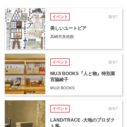
イベント
8/7
美しいユートピア
高崎市美術館
イベント
8/7
MUJI BOOKS『人と物』特別展
宮脇綾子
MUJI BOOKS
イベント
8/7
LAND/TRACE -大地のプロダク
ト展-