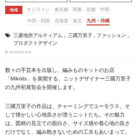
オンライン
東京都
関東
近畿
中部
地域
中国・四国
北海道・東北
九州・沖縄
三菱地所アルティアム
,
三國万里子
,
ファッション
,
プロダクトデザイン
2020/10/2 9:50
数々の手芸本を出版し、編みものキットのお店
「Miknits」を展開する、ニットデザイナー三國万里子
の九州初展覧会を開催します。
三國万里子の作品は、チャーミングでユーモラス、そ
して懐かしい心地良さが漂うニットたち。その魅力
は、図柄の見立ての面白さ、サイズ感や着心地の良さ
だけでなく、編み飽きないための工夫もあいまって、