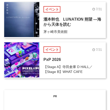
イベント
7/31
瀧本幹也 LUNATION 朔望 ―海
から天体を読む
茅ヶ崎市美術館
イベント
7/31
PxP 2026
【Stage A】寺田倉庫 D HALL／
【Stage B】WHAT CAFE
PR