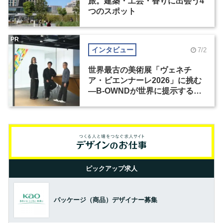
旅。建築・工芸・香りに出会う4
つのスポット
PR
インタビュー
7/2
世界最古の美術展「ヴェネチ
ア・ビエンナーレ2026」に挑む
―B-OWNDが世界に提示する美
の基準とは？（前編）
ピックアップ求人
パッケージ（商品）デザイナー募集