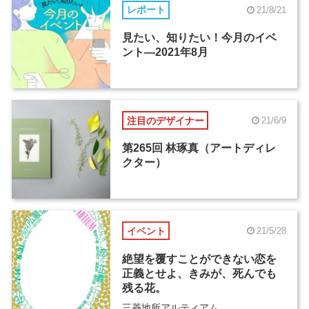
レポート
21/8/21
見たい、知りたい！今月のイベ
ント―2021年8月
注目のデザイナー
21/6/9
第265回 林琢真（アートディレ
クター）
イベント
21/5/28
絶望を覆すことができない恋を
正義とせよ、きみが、死んでも
残る花。
三菱地所アルティアム