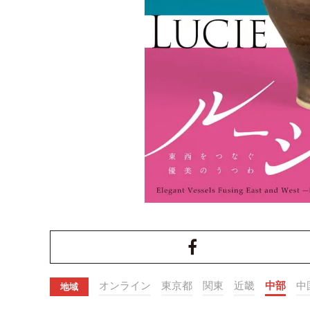
オンライン
東京都
関東
近畿
中部
中
地域