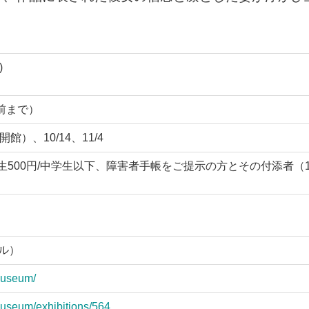
)
分前まで）
は開館）、10/14、11/4
/高校生500円/中学生以下、障害者手帳をご提示の方とその付添者（
ヤル）
museum/
museum/exhibitions/564