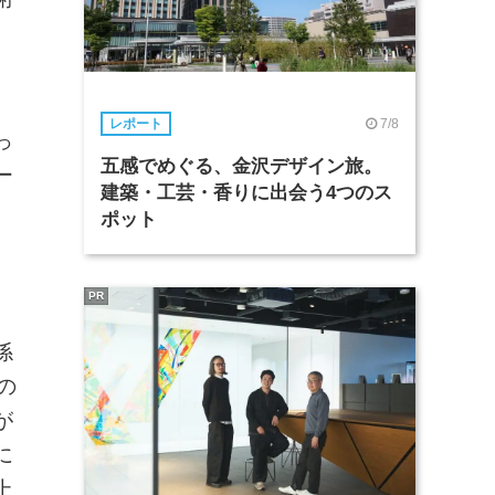
7/8
レポート
っ
五感でめぐる、金沢デザイン旅。
ー
建築・工芸・香りに出会う4つのス
ポット
PR
係
の
が
に
上