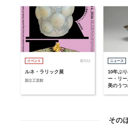
5/11
イベント
ニュース
ルネ・ラリック展
10年ぶ
ー・リー
国立工芸館
美のうつ
月から東
その