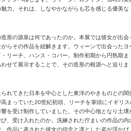
の魅力。それは、しなやかながらも芯を感じる優美な
の造形の源泉は何であったのか。本展では彼女が出会
ながらその作品を紐解きます。ウィーンで出会ったヨ
ド・リーチ、ハンス・コパー。制作初期から円熟期ま
あわせて展示することで、その造形の根源へと迫りま
えられてきた日本を中心とした東洋のやきものとの関
高まっていた20世紀初頭、リーチを筆頭にイギリス
影響を受け制作していました。その中心地となり土壌
学び、受け入れたのか。洗練された佇まいの作品の内
で、作品に表された彼女の信念と凛とした姿が浮かび