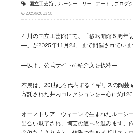
国立工芸館
,
ルーシー・リー
,
アート
,
プロダ
2025/9/26 13:50
石川の国立工芸館にて、「移転開館５周年
―」が2025年11月24日まで開催されてい
—以下、公式サイトの紹介文を抜粋—
本展は、20世紀を代表するイギリスの陶芸家
寄託された井内コレクションを中心に約12
オーストリア・ウィーンで生まれたルーシ
出合い魅了され、陶芸の道へと進みます。作
余儀なくされると、作陶の場をイギリス・