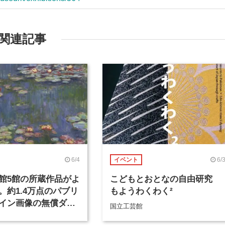
関連記事
6/4
6/
イベント
館5館の所蔵作品がよ
こどもとおとなの自由研究
。約1.4万点のパブリ
もようわくわく²
イン画像の無償ダウ
国立工芸館
が開始