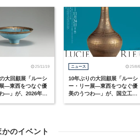
25/11/19
25/8/
ニュース
りの大回顧展「ルーシ
10年ぶりの大回顧展「ルーシ
展―東西をつなぐ優
ー・リー展―東西をつなぐ優
わ―」が、2026年7
美のうつわ―」が、国立工芸
京で開催
館で9月9日より開催
ほかのイベント