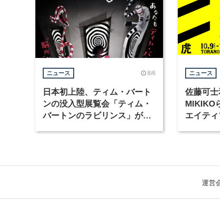
8/6
ニュース
ニュース
日本初上陸、ティム・バート
佐藤可士
ンの没入型展覧会「ティム・
MIKI
バートンのラビリンス」が東
エイティ
京・豊洲で開催
「虎ノ門
催
運営