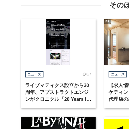
その
PR
8/7
ニュース
ニュース
ライゾマティクス設立から20
【求人情
周年、アブストラクトエンジ
ケティン
ンがクロニクル「20 Years in
代理店の
Motion」を公開
グラフィ
集