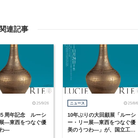
関連記事
25/9/26
25/8/
ニュース
５周年記念 ルーシ
10年ぶりの大回顧展「ルーシ
展―東西をつなぐ優
ー・リー展―東西をつなぐ優
わ―
美のうつわ―」が、国立工芸
館で9月9日より開催