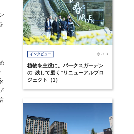
ン
を
7/13
インタビュー
め
植物を主役に。パークスガーデン
・
の“残して磨く”リニューアルプロ
ジェクト（1）
家
が
信