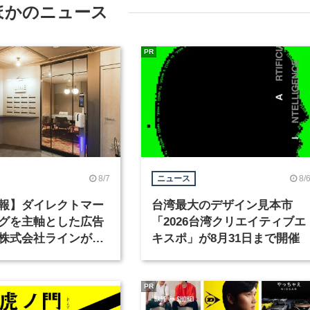
ほかのニュース
PR
8/7
8/
ニュース
報】ダイレクトマー
台湾最大のデザイン見本市
グを主軸とした広告
「2026台湾クリエイティブエ
株式会社ラインが、
キスポ」が8月31日まで開催
ックデザイナーを募
PR