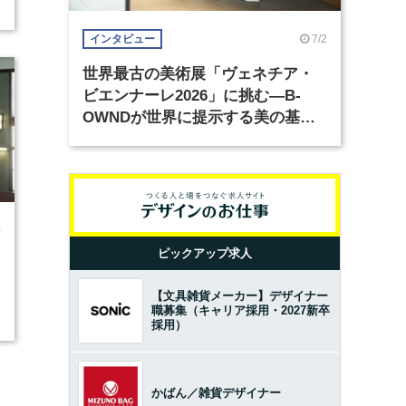
7/2
インタビュー
世界最古の美術展「ヴェネチア・
ビエンナーレ2026」に挑む―B-
OWNDが世界に提示する美の基準
とは？（前編）
0
ピックアップ求人
【文具雑貨メーカー】デザイナー
職募集（キャリア採用・2027新卒
採用）
かばん／雑貨デザイナー