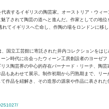
0世紀を代表するイギリスの陶芸家。オーストリア・ウィー
に魅了されて陶芸の道へと進んだ。作家としての地位
を逃れてイギリスへ亡命し、作陶の場をロンドンに移し
は、国立工芸館に寄託された井内コレクションをはじ
ィーン時代に出会ったウィーン工房創設者のヨーゼフ
ギリス陶芸界の中心的存在バーナード・リーチ、陶芸
作品もあわせて展示。制作初期から円熟期まで、リー
して作品を紐解き、その造形の源泉や作品に表された
20251027/