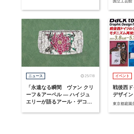
国立工芸館
25/7/8
ニュース
イベント
「永遠なる瞬間 ヴァン クリ
戦後西ド
ーフ＆アーペル ― ハイジュ
デザイン
エリーが語るアール・デコ」
東京都庭園
が、東京都庭園美術館で9月か
ら開催