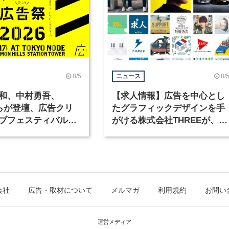
8/5
8/
ニュース
和、中村勇吾、
【求人情報】広告を中心とし
KOらが登壇、広告クリ
たグラフィックデザインを手
ブフェスティバル
がける株式会社THREEが、グ
広告祭」の第2回が開
ラフィックデザイナーを募集
会社
広告・取材について
メルマガ
利用規約
お問い
運営メディア