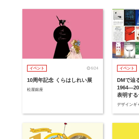
6/24
イベント
イベント
10周年記念 くらはしれい展
DMで辿
1964―
松屋銀座
表明する
ーの活動
デザインギャ