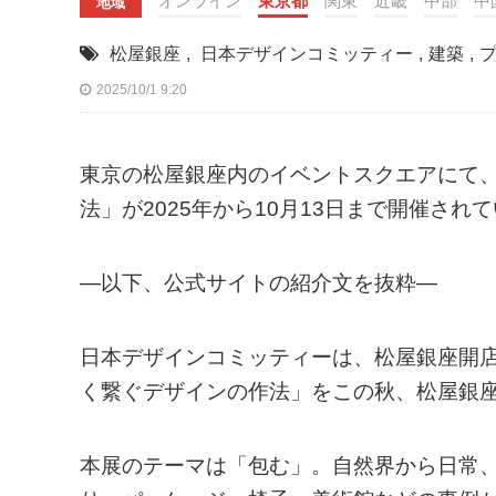
オンライン
東京都
関東
近畿
中部
中
地域
松屋銀座
,
日本デザインコミッティー
,
建築
,
2025/10/1 9:20
東京の松屋銀座内のイベントスクエアにて、「T
法」が2025年から10月13日まで開催され
—以下、公式サイトの紹介文を抜粋—
日本デザインコミッティーは、松屋銀座開店10
く繋ぐデザインの作法」をこの秋、松屋銀座
本展のテーマは「包む」。自然界から日常