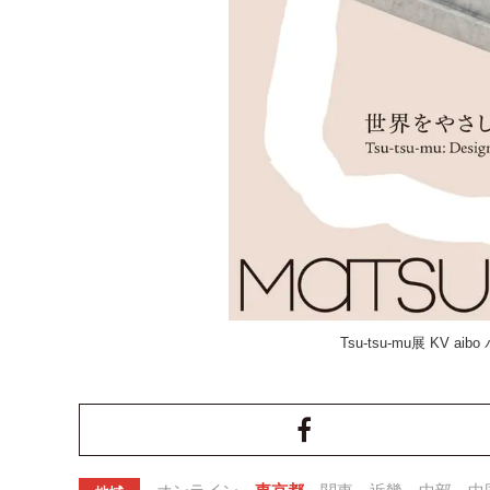
Tsu-tsu-mu展 KV aib