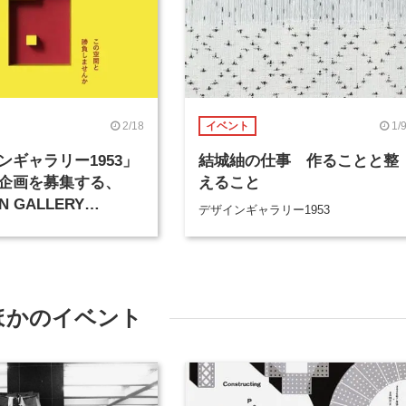
2/18
1/
イベント
ンギャラリー1953」
結城紬の仕事 作ることと整
企画を募集する、
えること
N GALLERY
デザインギャラリー1953
D」が開催
ほかのイベント