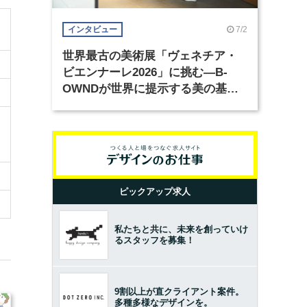
7/2
インタビュー
世界最古の美術展「ヴェネチア・
ビエンナーレ2026」に挑む―B-
OWNDが世界に提示する美の基準
とは？（前編）
ピックアップ求人
私たちと共に、未来を創っていけ
るスタッフを募集！
9割以上が直クライアント案件。
多種多様なデザインを。