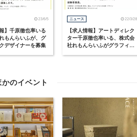
23/6/5
22/3/2
ニュース
報】千原徹也率いる
【求人情報】アートディレク
れもんらいふが、グ
ター千原徹也率いる、株式会
クデザイナーを募集
社れもんらいふがグラフィッ
クデザイナーを募集
ほかのイベント