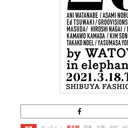
オンライン
東京都
関東
近畿
中部
中
地域