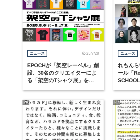
25/7/28
ニュース
ニュース
EPOCHが「架空レーベル」創
れもんら
設、30名のクリエイターによ
ール「Re:
る「架空のTシャツ展」を開
SCHO
催
PR
PR