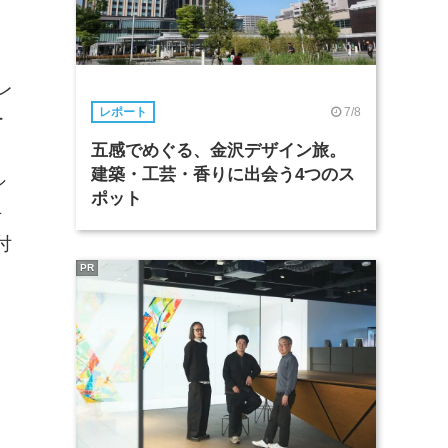
レ
7/8
レポート
ー
ト
五感でめぐる、金沢デザイン旅。
建築・工芸・香りに出会う4つのス
シ
ポット
手
付
PR