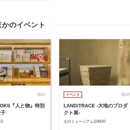
ほかのイベント
8/7
8/
イベント
BOOKS『人と物』特別
LAND/TRACE -大地のプロダ
綾子
クト展-
KS
土のミュージアムSHIDO