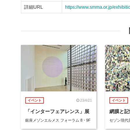
詳細URL
https://www.smma.or.jp/exhibiti
23/4/21
イベント
イベント
「インターフェアレンス」展
網膜と記
銀座メゾンエルメス フォーラム 8・9F
セゾン現代