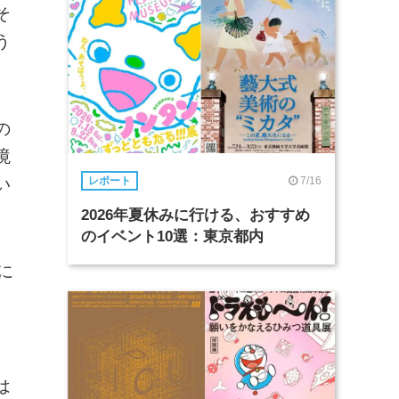
そ
う
の
境
7/16
い
レポート
2026年夏休みに行ける、おすすめ
のイベント10選：東京都内
に
、
は