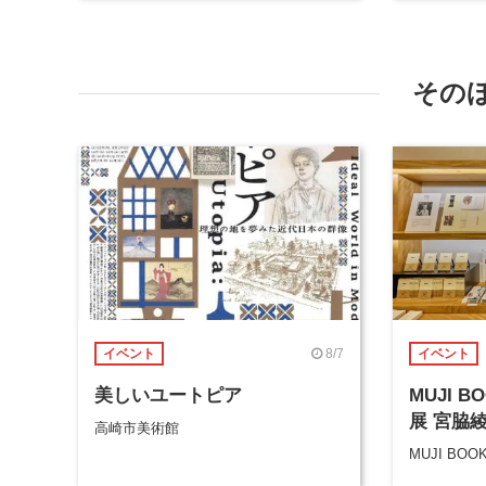
その
8/7
イベント
イベント
美しいユートピア
MUJI 
展 宮脇
高崎市美術館
MUJI BOO