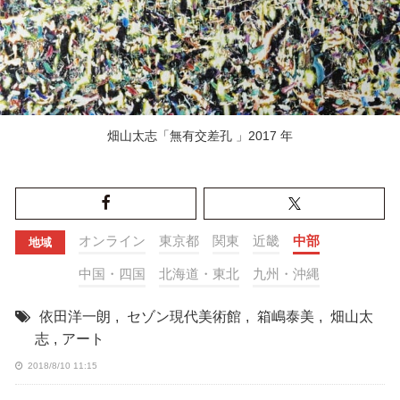
畑山太志「無有交差孔 」2017 年
オンライン
東京都
関東
近畿
中部
地域
中国・四国
北海道・東北
九州・沖縄
依田洋一朗
,
セゾン現代美術館
,
箱嶋泰美
,
畑山太
志
,
アート
2018/8/10 11:15