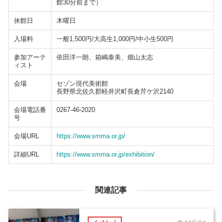
館30分前まで）
休館日
木曜日
入場料
一般1,500円/大高生1,000円/中小生500円
参加アーテ
依田洋一朗、箱嶋泰美、畑山太志
ィスト
会場
セゾン現代美術館
長野県北佐久郡軽井沢町長倉芹ケ沢2140
会場電話番
0267-46-2020
号
会場URL
https://www.smma.or.jp/
詳細URL
https://www.smma.or.jp/exhibition/
関連記事