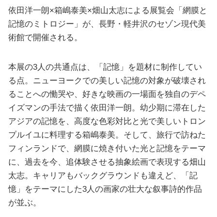
依田洋一朗×箱嶋泰美×畑山太志による展覧会「網膜と
記憶のミトロジー」が、長野・軽井沢のセゾン現代美
術館で開催される。
本展の3人の共通点は、「記憶」を題材に制作してい
る点。ニューヨークでの美しい記憶の対象が破壊され
ることへの慟哭や、好きな映画の一場面を独自のデペ
イズマンの手法で描く依田洋一朗。幼少期に滞在した
アジアの記憶を、高度な色彩対比と光で美しいトロン
プルイユに料理する箱嶋泰美。そして、旅行で訪ねた
フィンランドで、網膜に焼き付いた光と記憶をテーマ
に、過去を今、追体験させる抽象絵画で表現する畑山
太志。キャリアもバックグラウンドも違えど、「記
憶」をテーマにした3人の画家の壮大な叙事詩的作品
が並ぶ。