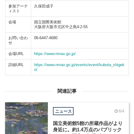
参加アーテ
久保田成子
ィスト
会場
国立国際美術館
大阪府大阪市北区中之島4-2-55
お問い合わ
06-6447-4680
せ
会場URL
https://www.nmao.go.jp/
詳細URL
https://www.nmao.go.jp/events/event/kubota_shigek
o/
関連記事
ニュース
6/4
国立美術館5館の所蔵作品がより
身近に。約1.4万点のパブリック