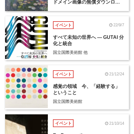
ドメイン画像の無償ダウンロー
ドが開始
イベント
22/9/7
すべて未知の世界へ ― GUTAI 分
化と統合
国立国際美術館 他
イベント
21/12/24
感覚の領域 今、「経験する」
ということ
国立国際美術館
イベント
21/10/14