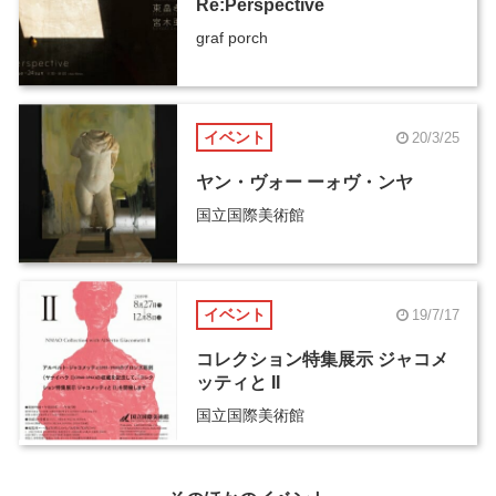
Re:Perspective
graf porch
イベント
20/3/25
ヤン・ヴォー ーォヴ・ンヤ
国立国際美術館
イベント
19/7/17
コレクション特集展示 ジャコメ
ッティと II
国立国際美術館