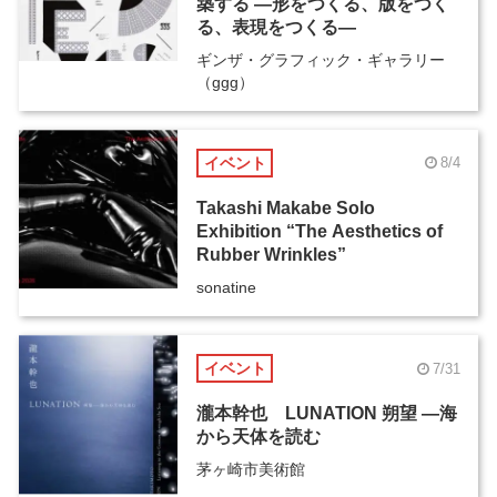
築する ―形をつくる、版をつく
る、表現をつくる―
ギンザ・グラフィック・ギャラリー
（ggg）
イベント
8/4
Takashi Makabe Solo
Exhibition “The Aesthetics of
Rubber Wrinkles”
sonatine
イベント
7/31
瀧本幹也 LUNATION 朔望 ―海
から天体を読む
茅ヶ崎市美術館