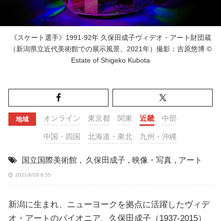
《スケート選手》1991-92年 久保田成子ヴィデオ・アート財団蔵
（新潟県立近代美術館での展示風景、2021年）撮影：吉原悠博 ©
Estate of Shigeko Kubota
オンライン
東京都
関東
近畿
中部
地域
中国・四国
北海道・東北
九州・沖縄
国立国際美術館
,
久保田成子
,
映像・写真
,
アート
2021/6/28 9:55
新潟に生まれ、ニューヨークを拠点に活躍したヴィデ
オ・アートのパイオニア、久保田成子（1937-2015）