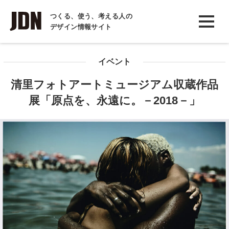
INTERVIEW
つくる、使う、考える人の
デザイン情報サイト
インタビュー
REPORT
イベント
レポート
清里フォトアートミュージアム収蔵作品
COLUMN
展「原点を、永遠に。－2018－」
コラム