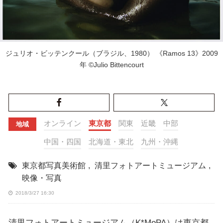
ジュリオ・ビッテンクール（ブラジル、1980） 《Ramos 13》2009
年 ©Julio Bittencourt
オンライン
東京都
関東
近畿
中部
地域
中国・四国
北海道・東北
九州・沖縄
東京都写真美術館
,
清里フォトアートミュージアム
,
映像・写真
2018/3/27 16:30
清里フォトアートミュージアム（K*MoPA）は東京都