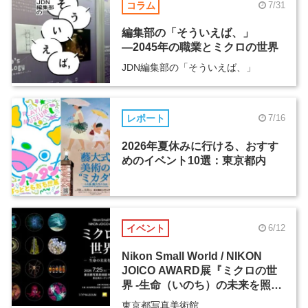
コラム
7/31
編集部の「そういえば、」
―2045年の職業とミクロの世界
JDN編集部の「そういえば、」
レポート
7/16
2026年夏休みに行ける、おすす
めのイベント10選：東京都内
イベント
6/12
Nikon Small World / NIKON
JOICO AWARD展『ミクロの世
界 -生命（いのち）の未来を照ら
す-』
東京都写真美術館