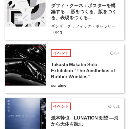
ダフィ・クーネ：ポスターを構
築する ―形をつくる、版をつく
る、表現をつくる―
ギンザ・グラフィック・ギャラリー
（ggg）
イベント
8/4
Takashi Makabe Solo
Exhibition “The Aesthetics of
Rubber Wrinkles”
sonatine
イベント
7/31
瀧本幹也 LUNATION 朔望 ―海
から天体を読む