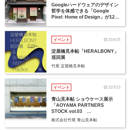
Googleハードウェアのデザイン
哲学を体感できる「Google
Pixel: Home of Design」が12月
29日から一般公開
イベント
23/4/25
淀屋橋見本帖「HERALBONY」
巡回展
竹尾 淀屋橋見本帖
イベント
22/3/23
青山見本帖 ショウケース展示
「AOYAMA PARTNERS
STOCK vol.03
HERALBONY」
株式会社竹尾 青山見本帖