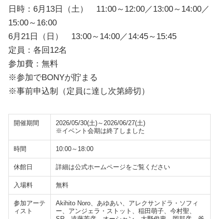
日時：6月13日（土） 11:00～12:00／13:00～14:00／
15:00～16:00
6月21日（日） 13:00～14:00／14:45～15:45
定員：各回12名
参加費：無料
※参加でBONYが貯まる
※事前申込制（定員に達し次第締切）
開催期間
2026/05/30(土)～2026/06/27(土)
※イベント会期は終了しました
時間
10:00～18:00
休館日
詳細は公式ホームページをご覧ください
入場料
無料
参加アーテ
Akihito Noro、あゆあい、アレクサンドラ・ソフィ
ィスト
ー、アンジェラ・ストット、稲田萌子、今村聖、
SR、遠藤芳彦、オーシャン、大野俊壽、岡邦彦、斧