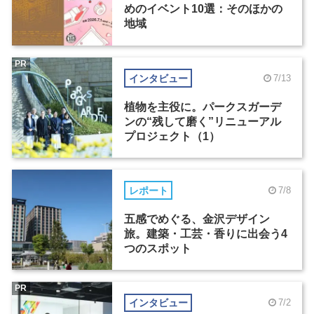
めのイベント10選：そのほかの
地域
PR
インタビュー
7/13
植物を主役に。パークスガーデ
ンの“残して磨く”リニューアル
プロジェクト（1）
レポート
7/8
五感でめぐる、金沢デザイン
旅。建築・工芸・香りに出会う4
つのスポット
PR
インタビュー
7/2