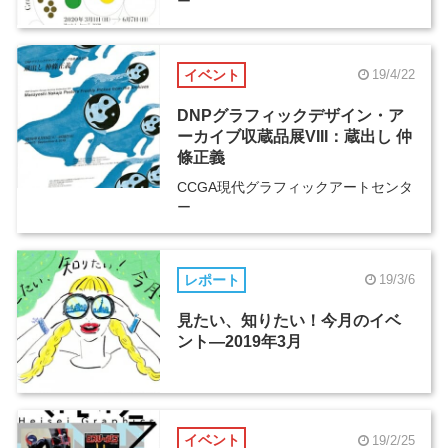
ー
イベント
19/4/22
DNPグラフィックデザイン・ア
ーカイブ収蔵品展VIII：蔵出し 仲
條正義
CCGA現代グラフィックアートセンタ
ー
レポート
19/3/6
見たい、知りたい！今月のイベ
ント―2019年3月
イベント
19/2/25