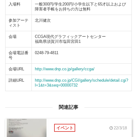
入場料
一般300円/学生200円/小学生以下と65才以上および
障害者手帳をお持ちの方は無料
参加アーテ
北川健次
ィスト
会場
CCGA現代グラフィックアートセンター
福島県須賀川市塩田宮田1
会場電話番
0248-79-4811
号
会場URL
http://www.dnp.co.jp/gallery/ccga/
詳細URL
http://www.dnp.co.jp/CGI/gallery/schedule/detail.cgi?
l=1&t=3&seq=00000732
関連記事
イベント
22/3/18