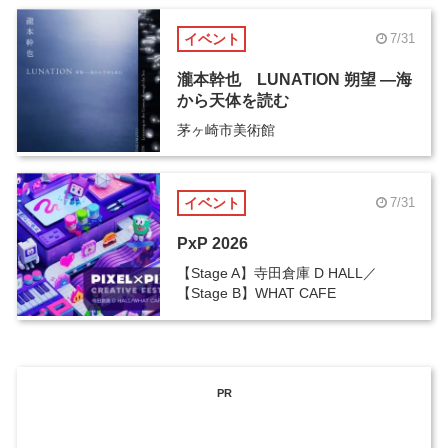
イベント
7/31
瀧本幹也 LUNATION 朔望 ―海
から天体を読む
茅ヶ崎市美術館
イベント
7/31
PxP 2026
【Stage A】寺田倉庫 D HALL／
【Stage B】WHAT CAFE
PR