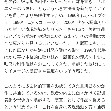
その後、彼は版画制作からいったん距離を置き、「ポ
エジーの形象化」ともいうべき方法論を新たなメディ
アを通してより先鋭化するため、1980年代からオブジ
ェ、1990年代からコラージュ、2000年代から写真とい
った新しい表現領域を切り拓き、さらには、美術作品
にとどまらず詩作や評論にいたるまで、その活動は大
きな広がりを見せることとなった。一方版画にも、こ
うした広がりから逆に触発を受ける形で、1990年代半
ばから再び本格的に取り組み、版画集の形式を中心に
旺盛な制作活動をおこなってきた。卓越した技巧によ
りイメージの濃密さや強度をいっそう増した。
このように多面体的宇宙を形成してきた北川健次の創
作に共通しているのは、観者の内面に働きかけて記憶
表象や想像力を喚起する「装置」として作品を捉える
という思想であり、これを自身の表現活動を貫く通奏