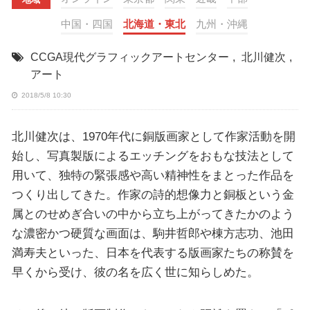
中国・四国
北海道・東北
九州・沖縄
CCGA現代グラフィックアートセンター
,
北川健次
,
アート
2018/5/8 10:30
北川健次は、1970年代に銅版画家として作家活動を開
始し、写真製版によるエッチングをおもな技法として
用いて、独特の緊張感や高い精神性をまとった作品を
つくり出してきた。作家の詩的想像力と銅板という金
属とのせめぎ合いの中から立ち上がってきたかのよう
な濃密かつ硬質な画面は、駒井哲郎や棟方志功、池田
満寿夫といった、日本を代表する版画家たちの称賛を
早くから受け、彼の名を広く世に知らしめた。