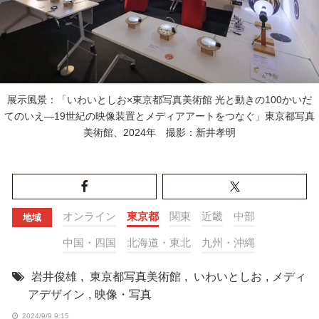
展示風景：「いわいとしお×東京都写真美術館 光と動きの100かいだ
てのいえ―19世紀の映像装置とメディアアートをつなぐ」東京都写真
美術館、2024年 撮影：新井孝明
オンライン
東京都
関東
近畿
中部
地域
中国・四国
北海道・東北
九州・沖縄
岩井俊雄
,
東京都写真美術館
,
いわいとしお
,
メディ
アデザイン
,
映像・写真
2024/9/9 9:15