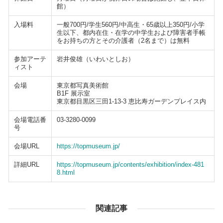
館）
入場料
一般700円/学生560円/中高生・65歳以上350円/小学
生以下、都内在住・在学の中学生および障害者手帳
をお持ちの方とその介護者（2名まで）は無料
参加アーテ
岩井俊雄（いわいとしお）
ィスト
会場
東京都写真美術館
B1F 展示室
東京都目黒区三田1-13-3 恵比寿ガーデンプレイス内
会場電話番
03-3280-0099
号
会場URL
https://topmuseum.jp/
詳細URL
https://topmuseum.jp/contents/exhibition/index-481
8.html
関連記事