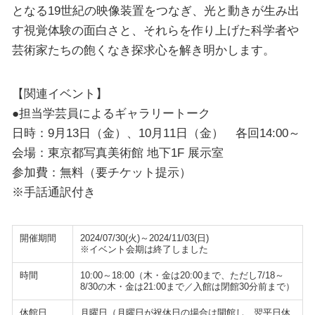
となる19世紀の映像装置をつなぎ、光と動きが生み出
す視覚体験の面白さと、それらを作り上げた科学者や
芸術家たちの飽くなき探求心を解き明かします。
【関連イベント】
●担当学芸員によるギャラリートーク
日時：9月13日（金）、10月11日（金） 各回14:00～
会場：東京都写真美術館 地下1F 展示室
参加費：無料（要チケット提示）
※手話通訳付き
開催期間
2024/07/30(火)～2024/11/03(日)
※イベント会期は終了しました
時間
10:00～18:00（木・金は20:00まで、ただし7/18～
8/30の木・金は21:00まで／入館は閉館30分前まで）
休館日
月曜日（月曜日が祝休日の場合は開館し、翌平日休