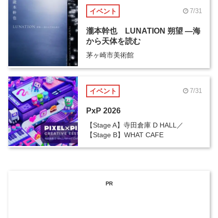
イベント
7/31
瀧本幹也 LUNATION 朔望 ―海
から天体を読む
茅ヶ崎市美術館
イベント
7/31
PxP 2026
【Stage A】寺田倉庫 D HALL／
【Stage B】WHAT CAFE
PR