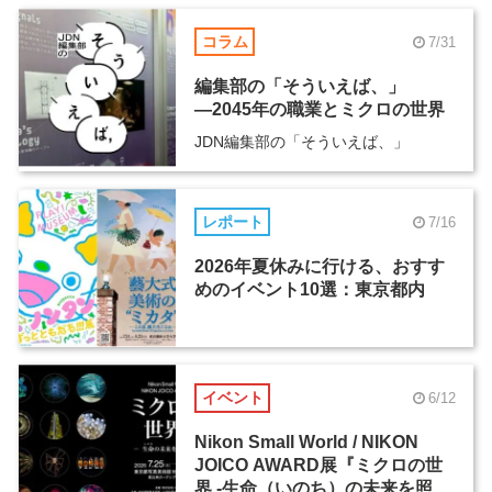
コラム
7/31
編集部の「そういえば、」
―2045年の職業とミクロの世界
JDN編集部の「そういえば、」
レポート
7/16
2026年夏休みに行ける、おすす
めのイベント10選：東京都内
イベント
6/12
Nikon Small World / NIKON
JOICO AWARD展『ミクロの世
界 -生命（いのち）の未来を照ら