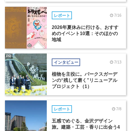
レポート
7/16
2026年夏休みに行ける、おすす
めのイベント10選：そのほかの
地域
PR
インタビュー
7/13
植物を主役に。パークスガーデ
ンの“残して磨く”リニューアル
プロジェクト（1）
レポート
7/8
五感でめぐる、金沢デザイン
旅。建築・工芸・香りに出会う4