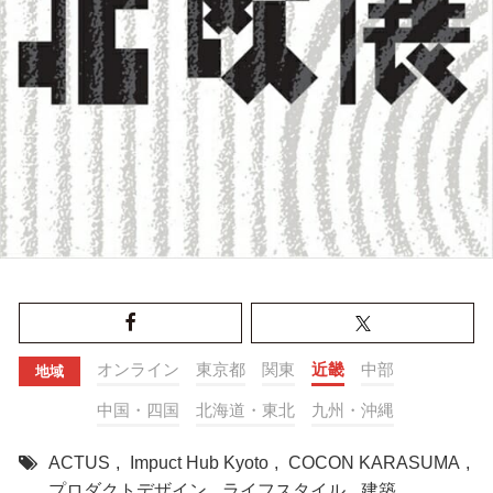
オンライン
東京都
関東
近畿
中部
地域
中国・四国
北海道・東北
九州・沖縄
ACTUS
,
Impuct Hub Kyoto
,
COCON KARASUMA
,
プロダクトデザイン
,
ライフスタイル
,
建築