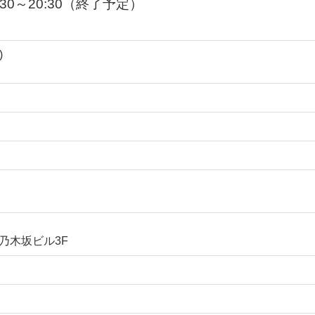
30～20:30（終了予定）
)
O乃木坂ビル3F