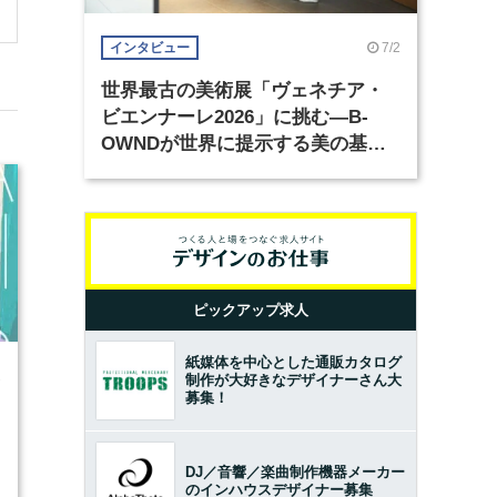
7/2
インタビュー
世界最古の美術展「ヴェネチア・
ビエンナーレ2026」に挑む―B-
OWNDが世界に提示する美の基準
とは？（前編）
ピックアップ求人
紙媒体を中心とした通販カタログ
2
制作が大好きなデザイナーさん大
募集！
DJ／音響／楽曲制作機器メーカー
のインハウスデザイナー募集