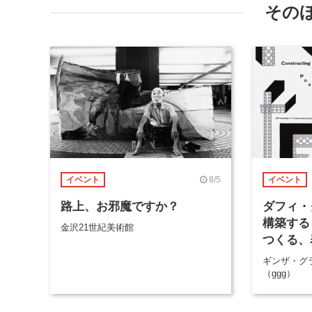
その
8/5
イベント
イベント
路上、お邪魔ですか？
ダフィ・
構築する
金沢21世紀美術館
つくる、
ギンザ・グ
（ggg）