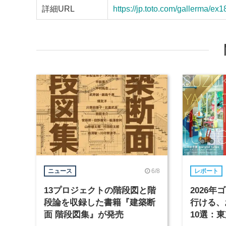
詳細URL
https://jp.toto.com/gallerma/ex
6/8
ニュース
レポート
13プロジェクトの階段図と階
2026
段論を収録した書籍『建築断
行ける、
面 階段図集』が発売
10選：