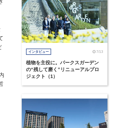
き
セ
て
だ
7/13
インタビュー
植物を主役に。パークスガーデン
の“残して磨く”リニューアルプロ
内
ジェクト（1）
哲