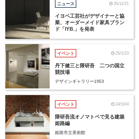
ニュース
25/11/21
イヨベ工芸社がデザイナーと協
業、オーダーメイド家具ブラン
ド「IYB.」を発表
イベント
25/1/23
丹下健三と隈研吾 二つの国立
競技場
デザインギャラリー1953
イベント
24/10/4
隈研吾流オノマトペで見る建築
姫路編
姫路市立美術館