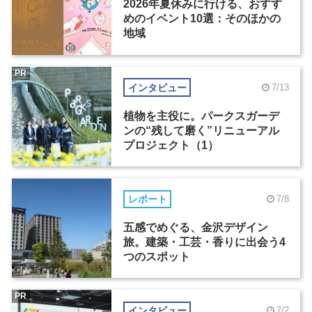
2026年夏休みに行ける、おすす
めのイベント10選：そのほかの
地域
PR
インタビュー
7/13
植物を主役に。パークスガーデ
ンの“残して磨く”リニューアル
プロジェクト（1）
レポート
7/8
五感でめぐる、金沢デザイン
旅。建築・工芸・香りに出会う4
つのスポット
PR
インタビュー
7/2