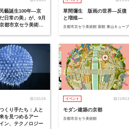
イベント
民藝誕生100年―京
草間彌生 版画の世界―反復
だ日常の美」が、9月
と増殖―
ら京都市京セラ美術館
京都市京セラ美術館 新館 東山キューブ
23/1/18
21/9/1
イベント
つくり手たち：人と
モダン建築の京都
来を見つめるアー
京都市京セラ美術館
イン、テクノロジー