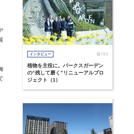
ア
展
7/13
インタビュー
植物を主役に。パークスガーデン
舞
の“残して磨く”リニューアルプロ
て
ジェクト（1）