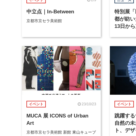
イベント
ニュース
中立点｜In-Between
特別展「
都が紡い
京都市京セラ美術館
13日か
で開催
23/10/23
イベント
イベント
MUCA 展 ICONS of Urban
跳躍する
Art
自然の未
ト、デザ
京都市京セラ美術館 新館 東山キューブ