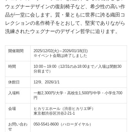
ウェグナーデザインの復刻椅子など、希少性の高い作
品が一堂に会します。質・量ともに世界に誇る織田コ
レクションの名作椅子をとおして、堅実でありながら
洗練されたウェグナーのデザイン哲学に迫ります。
開催期間
2025/12/02(火)～2026/01/18(日)
※イベント会期は終了しました
時間
10:00～19:00（12/31のみ18:00まで／入場は閉館30
分前まで）
休館日
12/9、2026/1/1
入場料
一般2,300円/大学・高校生1,500円/中学・小学生700
円
会場
ヒカリエホール（渋谷ヒカリエ9F）
東京都渋谷区渋谷2-21-1
お問い合わ
050-5541-8600（ハローダイヤル）
せ