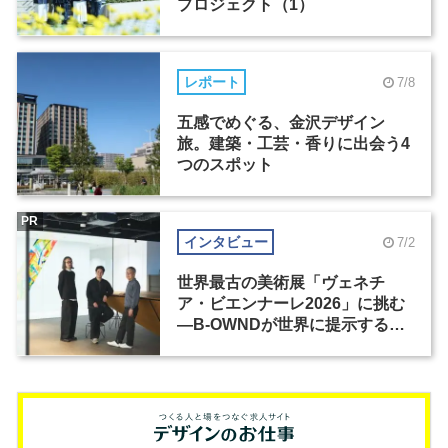
プロジェクト（1）
レポート
7/8
五感でめぐる、金沢デザイン
旅。建築・工芸・香りに出会う4
つのスポット
PR
インタビュー
7/2
世界最古の美術展「ヴェネチ
ア・ビエンナーレ2026」に挑む
―B-OWNDが世界に提示する美
の基準とは？（前編）