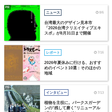
PR
ニュース
8/6
台湾最大のデザイン見本市
「2026台湾クリエイティブエキ
スポ」が8月31日まで開催
レポート
7/16
2026年夏休みに行ける、おすす
めのイベント10選：そのほかの
地域
PR
インタビュー
7/13
植物を主役に。パークスガーデ
ンの“残して磨く”リニューアル