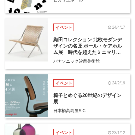
ヒカリエホール
イベント
24/4/17
織田コレクション 北欧モダンデ
ザインの名匠 ポール・ケアホル
ム展 時代を超えたミニマリズ
ム
パナソニック汐留美術館
イベント
24/2/19
椅子とめぐる20世紀のデザイン
展
日本橋髙島屋S.C.
イベント
23/1/12