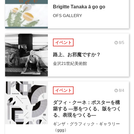
Brigitte Tanaka ā go go
OFS GALLERY
イベント
8/5
路上、お邪魔ですか？
金沢21世紀美術館
イベント
8/4
ダフィ・クーネ：ポスターを構
築する ―形をつくる、版をつく
る、表現をつくる―
ギンザ・グラフィック・ギャラリー
（ggg）