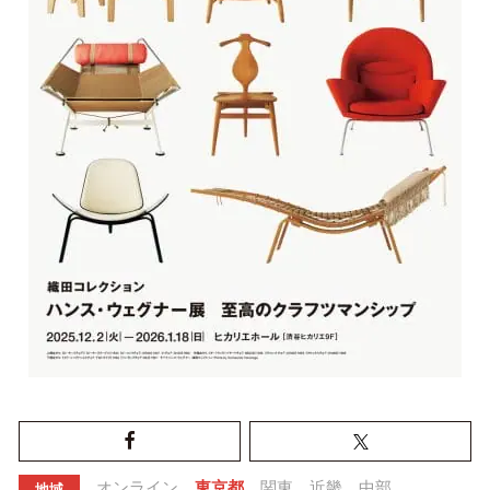
オンライン
東京都
関東
近畿
中部
地域