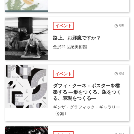
イベント
8/5
路上、お邪魔ですか？
金沢21世紀美術館
イベント
8/4
ダフィ・クーネ：ポスターを構
築する ―形をつくる、版をつく
る、表現をつくる―
ギンザ・グラフィック・ギャラリー
（ggg）