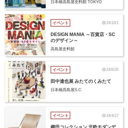
日本橋高島屋史料館 TOKYO
イベント
24/10/1
DESIGN MANIA ～百貨店・SC
のデザイン～
高島屋史料館
イベント
24/6/25
田中達也展 みたてのくみたて
日本橋髙島屋S.C.
イベント
24/4/17
織田コレクション 北欧モダンデ