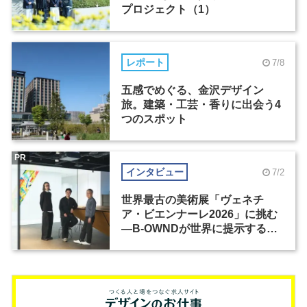
プロジェクト（1）
レポート
7/8
五感でめぐる、金沢デザイン
旅。建築・工芸・香りに出会う4
つのスポット
PR
インタビュー
7/2
世界最古の美術展「ヴェネチ
ア・ビエンナーレ2026」に挑む
―B-OWNDが世界に提示する美
の基準とは？（前編）