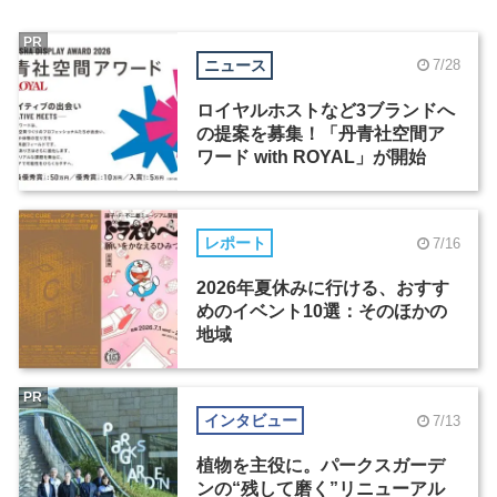
PR
ニュース
7/28
ロイヤルホストなど3ブランドへ
の提案を募集！「丹青社空間ア
ワード with ROYAL」が開始
レポート
7/16
2026年夏休みに行ける、おすす
めのイベント10選：そのほかの
地域
PR
インタビュー
7/13
植物を主役に。パークスガーデ
ンの“残して磨く”リニューアル