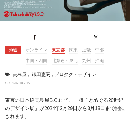
オンライン
東京都
関東
近畿
中部
地域
中国・四国
北海道・東北
九州・沖縄
髙島屋
,
織田憲嗣
,
プロダクトデザイン
2024/2/19 9:15
東京の日本橋髙島屋S.C.にて、「椅子とめぐる20世紀
のデザイン展」が2024年2月29日から3月18日まで開催
されます。