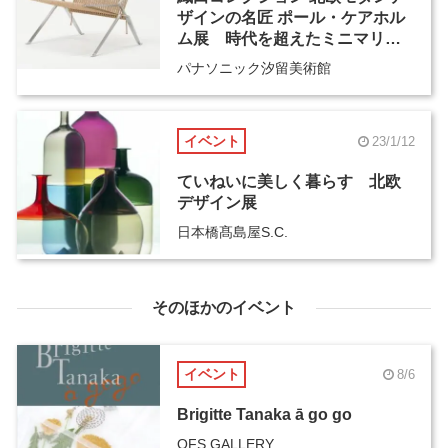
ザインの名匠 ポール・ケアホル
ム展 時代を超えたミニマリズ
ム
パナソニック汐留美術館
イベント
23/1/12
ていねいに美しく暮らす 北欧
デザイン展
日本橋髙島屋S.C.
そのほかのイベント
イベント
8/6
Brigitte Tanaka ā go go
OFS GALLERY