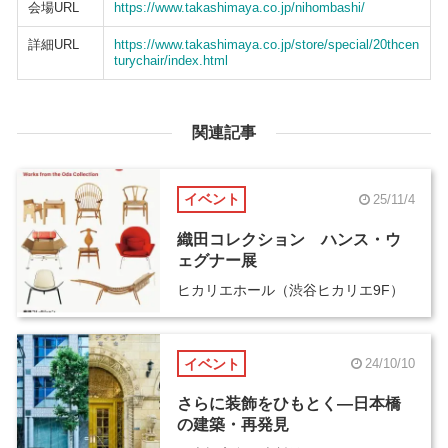
会場URL
https://www.takashimaya.co.jp/nihombashi/
詳細URL
https://www.takashimaya.co.jp/store/special/20thcen
turychair/index.html
関連記事
イベント
25/11/4
織田コレクション ハンス・ウ
ェグナー展
ヒカリエホール（渋谷ヒカリエ9F）
イベント
24/10/10
さらに装飾をひもとく―日本橋
の建築・再発見