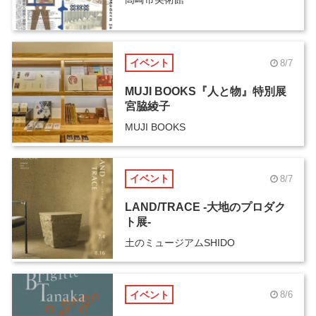
イベント
8/7
MUJI BOOKS『人と物』特別展
宮脇綾子
MUJI BOOKS
イベント
8/7
LAND/TRACE -大地のプロダク
ト展-
土のミュージアムSHIDO
イベント
8/6