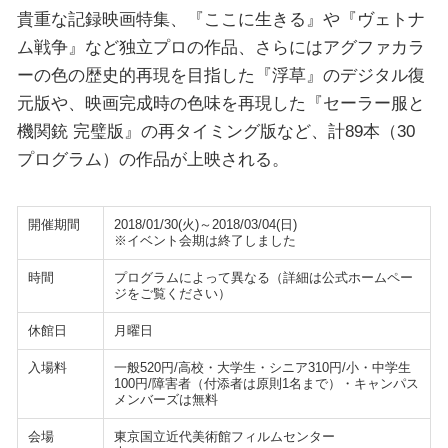
貴重な記録映画特集、『ここに生きる』や『ヴェトナ
ム戦争』など独立プロの作品、さらにはアグファカラ
ーの色の歴史的再現を目指した『浮草』のデジタル復
元版や、映画完成時の色味を再現した『セーラー服と
機関銃 完璧版』の再タイミング版など、計89本（30
プログラム）の作品が上映される。
開催期間
2018/01/30(火)～2018/03/04(日)
※イベント会期は終了しました
時間
プログラムによって異なる（詳細は公式ホームペー
ジをご覧ください）
休館日
月曜日
入場料
一般520円/高校・大学生・シニア310円/小・中学生
100円/障害者（付添者は原則1名まで）・キャンパス
メンバーズは無料
会場
東京国立近代美術館フィルムセンター