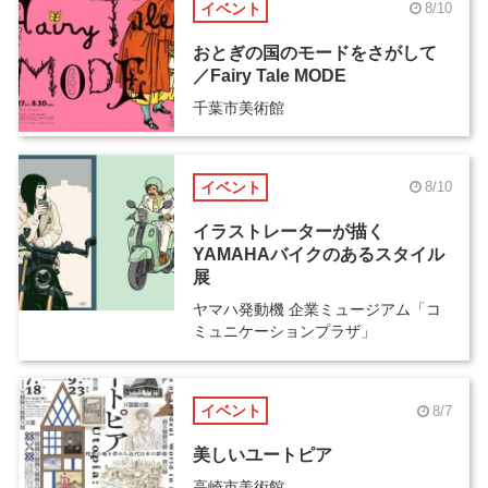
イベント
8/10
おとぎの国のモードをさがして
／Fairy Tale MODE
千葉市美術館
イベント
8/10
イラストレーターが描く
YAMAHAバイクのあるスタイル
展
ヤマハ発動機 企業ミュージアム「コ
ミュニケーションプラザ」
イベント
8/7
美しいユートピア
高崎市美術館