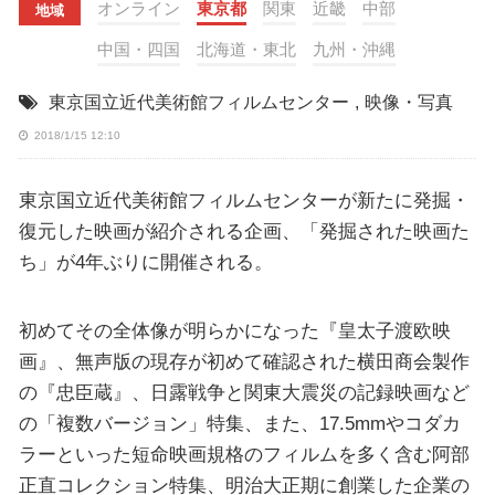
オンライン
東京都
関東
近畿
中部
地域
中国・四国
北海道・東北
九州・沖縄
東京国立近代美術館フィルムセンター
,
映像・写真
2018/1/15 12:10
東京国立近代美術館フィルムセンターが新たに発掘・
復元した映画が紹介される企画、「発掘された映画た
ち」が4年ぶりに開催される。
初めてその全体像が明らかになった『皇太子渡欧映
画』、無声版の現存が初めて確認された横田商会製作
の『忠臣蔵』、日露戦争と関東大震災の記録映画など
の「複数バージョン」特集、また、17.5mmやコダカ
ラーといった短命映画規格のフィルムを多く含む阿部
正直コレクション特集、明治大正期に創業した企業の