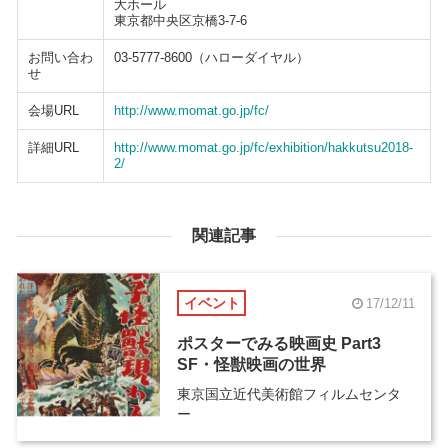
大ホール
東京都中央区京橋3-7-6
お問い合わ
03-5777-8600（ハローダイヤル）
せ
会場URL
http://www.momat.go.jp/fc/
詳細URL
http://www.momat.go.jp/fc/exhibition/hakkutsu2018-
2/
関連記事
イベント
17/12/11
ポスターでみる映画史 Part3
SF・怪獣映画の世界
東京国立近代美術館フィルムセンタ
ー