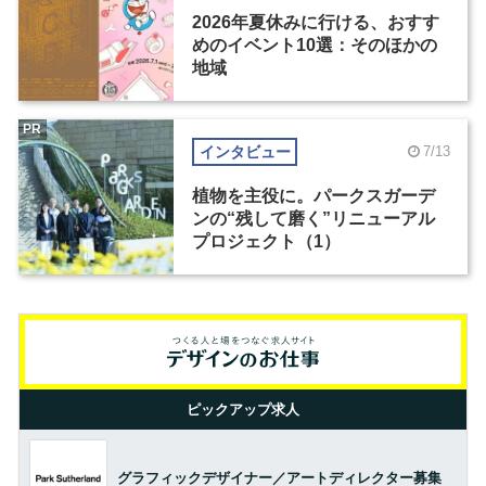
2026年夏休みに行ける、おすす
めのイベント10選：そのほかの
地域
PR
インタビュー
7/13
植物を主役に。パークスガーデ
ンの“残して磨く”リニューアル
プロジェクト（1）
ピックアップ求人
グラフィックデザイナー／アートディレクター募集