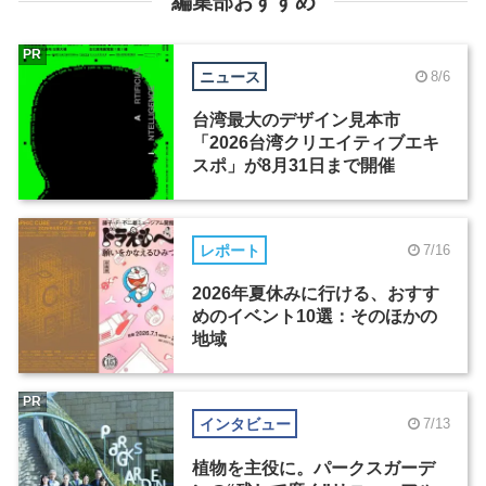
編集部おすすめ
PR
ニュース
8/6
台湾最大のデザイン見本市
「2026台湾クリエイティブエキ
スポ」が8月31日まで開催
レポート
7/16
2026年夏休みに行ける、おすす
めのイベント10選：そのほかの
地域
PR
インタビュー
7/13
植物を主役に。パークスガーデ