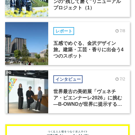
ンの“残して磨く”リニューアル
プロジェクト（1）
レポート
7/8
五感でめぐる、金沢デザイン
旅。建築・工芸・香りに出会う4
つのスポット
PR
インタビュー
7/2
世界最古の美術展「ヴェネチ
ア・ビエンナーレ2026」に挑む
―B-OWNDが世界に提示する美
の基準とは？（前編）