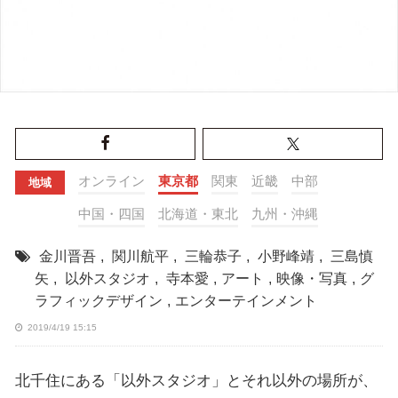
オンライン
東京都
関東
近畿
中部
地域
中国・四国
北海道・東北
九州・沖縄
金川晋吾
,
関川航平
,
三輪恭子
,
小野峰靖
,
三島慎
矢
,
以外スタジオ
,
寺本愛
,
アート
,
映像・写真
,
グ
ラフィックデザイン
,
エンターテインメント
2019/4/19 15:15
北千住にある「以外スタジオ」とそれ以外の場所が、