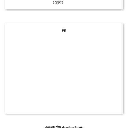
（ggg）
PR