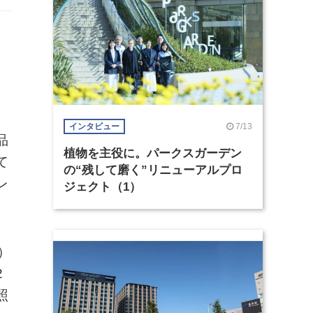
ま
7/13
インタビュー
品
植物を主役に。パークスガーデン
て
の“残して磨く”リニューアルプロ
レ
ジェクト（1）
）
2
照