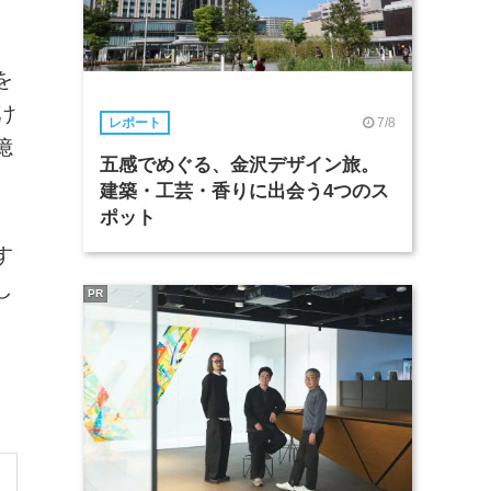
を
け
7/8
レポート
憶
五感でめぐる、金沢デザイン旅。
建築・工芸・香りに出会う4つのス
ポット
す
し
PR