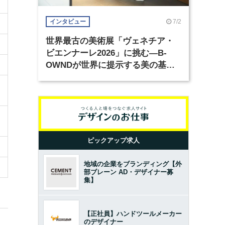
7/2
インタビュー
世界最古の美術展「ヴェネチア・
ビエンナーレ2026」に挑む―B-
OWNDが世界に提示する美の基準
とは？（前編）
ピックアップ求人
地域の企業をブランディング【外
部ブレーン AD・デザイナー募
集】
【正社員】ハンドツールメーカー
のデザイナー