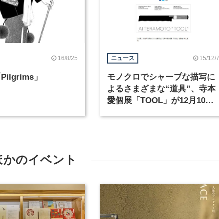
16/8/25
15/12/
ニュース
ilgrims」
モノクロでシャープな描写に
よるさまざまな“道具”、寺本
愛個展「TOOL」が12月10日
から開催
ほかのイベント