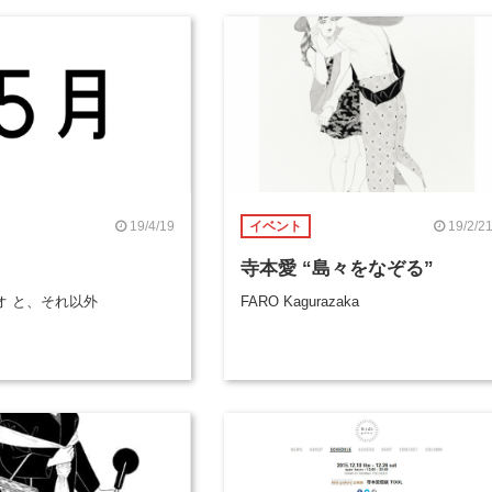
19/4/19
19/2/2
イベント
寺本愛 “島々をなぞる”
オ と、それ以外
FARO Kagurazaka