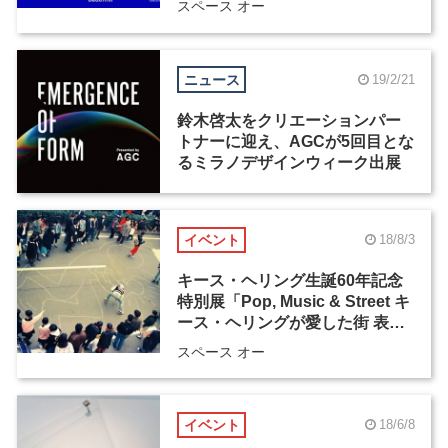
スペース オー
ニュース
19/2/21
鈴木啓太をクリエーションパー
トナーに迎え、AGCが5回目とな
るミラノデザインウィーク出展
イベント
18/8/3
キース・ヘリング生誕60年記念
特別展「Pop, Music & Street キ
ース・ヘリングが愛した街 表参
道」
スペース オー
イベント
18/6/8