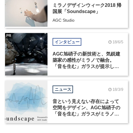
ミラノデザインウィーク2018 帰
国展「Soundscape」
AGC Studio
PR
インタビュー
18/6/5
AGC旭硝子の新技術と、気鋭建
築家の感性がミラノで融合。
「音を生む」ガラスが提示した
未来とは？
ニュース
18/3/9
音という見えない存在によって
空間をデザイン、AGC旭硝子の
「音を生む」ガラスがミラノデ
ザインウィークで初披露