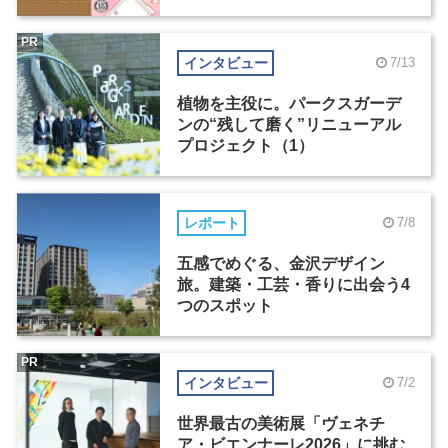
PR
インタビュー
7/13
植物を主役に。パークスガーデ
ンの“残して磨く”リニューアル
プロジェクト（1）
レポート
7/8
五感でめぐる、金沢デザイン
旅。建築・工芸・香りに出会う4
つのスポット
PR
インタビュー
7/2
世界最古の美術展「ヴェネチ
ア・ビエンナーレ2026」に挑む