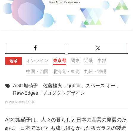
オンライン
東京都
関東
近畿
中部
地域
中国・四国
北海道・東北
九州・沖縄
AGC旭硝子
,
佐藤桂火
,
qubibi
,
スペース オー
,
Raw-Edges
,
プロダクトデザイン
2017/10/19 15:20
AGC旭硝子は、人々の暮らしと日本の産業の発展のた
めに、日本ではだれも成し得なかった板ガラスの製造