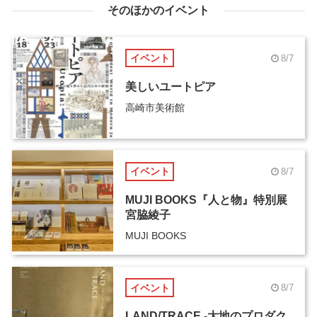
そのほかのイベント
イベント
8/7
美しいユートピア
高崎市美術館
イベント
8/7
MUJI BOOKS『人と物』特別展
宮脇綾子
MUJI BOOKS
イベント
8/7
LAND/TRACE -大地のプロダク