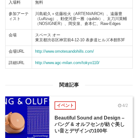
入場料
無料
参加アーテ
川島範久＋佐藤桂火（ARTENVARCH）、遠藤豊
ィスト
（Luftzug）、勅使河原一雅（qubibi）、太刀川英輔
（NOSIGNER）、岡安泉、倉本仁、Raw-Edges
会場
スペース オー
東京都渋谷区神宮前4-12-10 表参道ヒルズ本館B3F
会場URL
http://www.omotesandohills.com/
詳細URL
http://www.agc-milan.com/tokyo110/
関連記事
イベント
4/2
Beautiful Sound and Design –
バング & オルフセンが紡ぐ美し
い音とデザインの100年