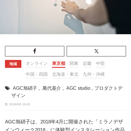
オンライン
東京都
関東
近畿
中部
地域
中国・四国
北海道・東北
九州・沖縄
AGC旭硝子
,
萬代基介
,
AGC studio
,
プロダクトデ
ザイン
2018/6/8 16:45
AGC旭硝子は、2018年4月に開催された「ミラノデザ
インウィーク2018」に体験型インスタレーション作品