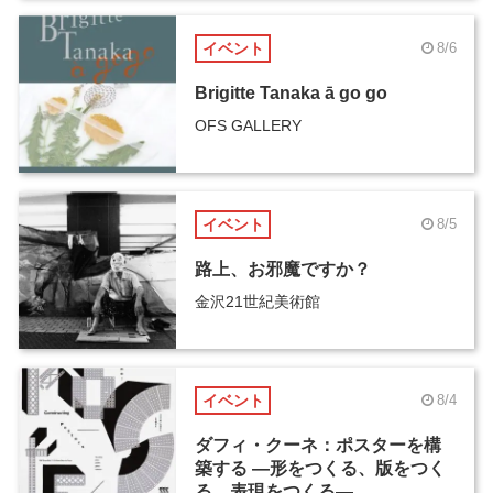
イベント
8/6
Brigitte Tanaka ā go go
OFS GALLERY
イベント
8/5
路上、お邪魔ですか？
金沢21世紀美術館
イベント
8/4
ダフィ・クーネ：ポスターを構
築する ―形をつくる、版をつく
る、表現をつくる―