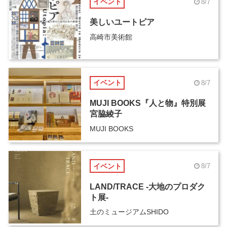
イベント
8/7
美しいユートピア
高崎市美術館
イベント
8/7
MUJI BOOKS『人と物』特別展
宮脇綾子
MUJI BOOKS
イベント
8/7
LAND/TRACE -大地のプロダク
ト展-
土のミュージアムSHIDO