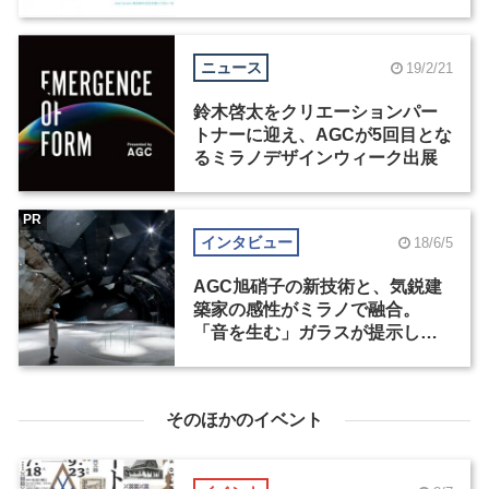
ニュース
19/2/21
鈴木啓太をクリエーションパー
トナーに迎え、AGCが5回目とな
るミラノデザインウィーク出展
PR
インタビュー
18/6/5
AGC旭硝子の新技術と、気鋭建
築家の感性がミラノで融合。
「音を生む」ガラスが提示した
未来とは？
そのほかのイベント