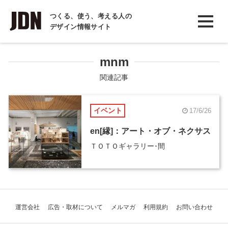
INTERVIEW
つくる、使う、考える人の
デザイン情報サイト
インタビュー
REPORT
mnm
レポート
関連記事
COLUMN
イベント
17/6/26
コラム
en[縁]：アート・オブ・ネクサス
ＴＯＴＯギャラリー･間
運営会社
広告・取材について
メルマガ
利用規約
お問い合わせ