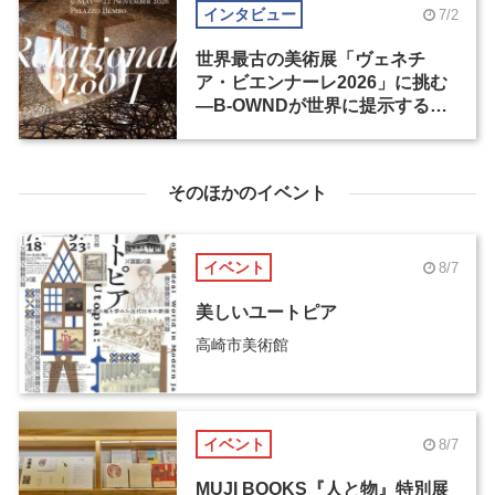
インタビュー
7/2
世界最古の美術展「ヴェネチ
ア・ビエンナーレ2026」に挑む
―B-OWNDが世界に提示する美
の基準とは？（後編）
そのほかのイベント
イベント
8/7
美しいユートピア
高崎市美術館
イベント
8/7
MUJI BOOKS『人と物』特別展