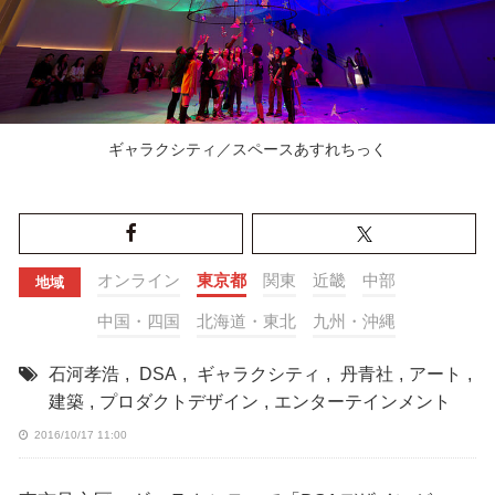
ギャラクシティ／スペースあすれちっく
オンライン
東京都
関東
近畿
中部
地域
中国・四国
北海道・東北
九州・沖縄
石河孝浩
,
DSA
,
ギャラクシティ
,
丹青社
,
アート
,
建築
,
プロダクトデザイン
,
エンターテインメント
2016/10/17 11:00